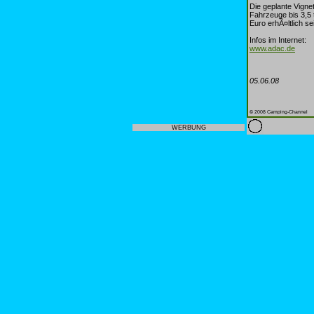
Die geplante Vigne
Fahrzeuge bis 3,5 
Euro erhÃ¤ltlich s
Infos im Internet:
www.adac.de
05.06.08
© 2008 Camping-Channel
WERBUNG