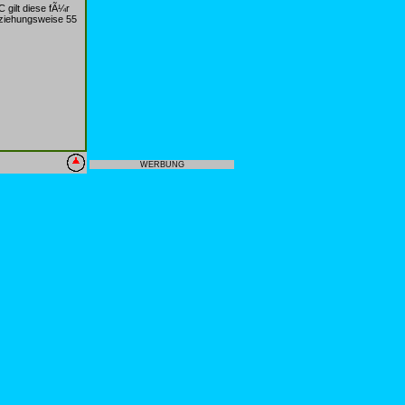
 gilt diese fÃ¼r
eziehungsweise 55
WERBUNG