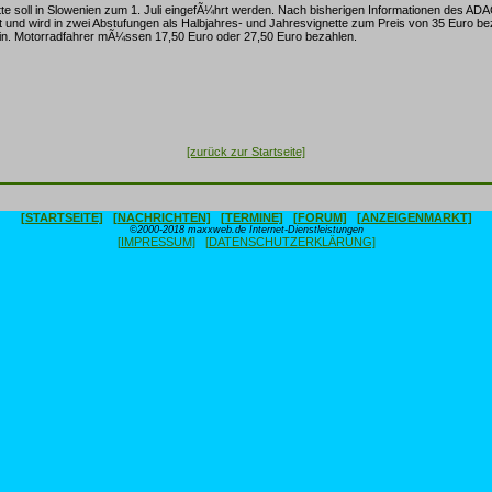
tte soll in Slowenien zum 1. Juli eingefÃ¼hrt werden. Nach bisherigen Informationen des ADAC
t und wird in zwei Abstufungen als Halbjahres- und Jahresvignette zum Preis von 35 Euro b
ein. Motorradfahrer mÃ¼ssen 17,50 Euro oder 27,50 Euro bezahlen.
[zurück zur Startseite]
[STARTSEITE]
[NACHRICHTEN]
[TERMINE]
[FORUM]
[ANZEIGENMARKT]
©2000-2018 maxxweb.de Internet-Dienstleistungen
[IMPRESSUM]
[DATENSCHUTZERKLÄRUNG]