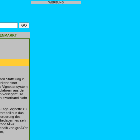
WERBUNG
GENMARKT
en Staffelung in
rkehr einer
e Vignettensystem
tofahrern aus den
vorliegen", so
hutzverband nicht
-Tage-Vignette zu
rt soll nun das
Forderung des
 bedauern es sehr,
erade fÃ¼r
eshalb von groÃŸer
en,