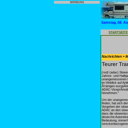
WERBUNG
Samstag, 08. Au
STARTSEITE
Nachrichten > Mo
Teurer Tra
(red)
(adac) Slowen
Jahres- und Halbja
unangemessenen Me
im Hinblick auf Ar
Ã¼brigen europÃ¤i
ADAC-VizeprÃ¤side
hinnehmen."
Um der unangemess
finden, hat sich 
Vorgehen der slow
ADAC an den slowen
dass die slowenisc
deutsche Autoreise
Bedeutung, immerh
streckenbezogenen