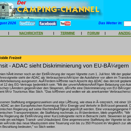
gust 2026
Das Wetter in:
|
NACHRICHTEN
|
TERMINE
|
FORUM
|
ANZEI
bile Freizeit
nsit - ADAC sieht Diskriminierung von EU-BÃ¼rgern
ien hÃ¤lt immer noch an der EinfÃ¼hrung der neuen Vignette zum 1. Juli fest. Mit der geplant
hresvignette sieht der ADAC als VerbraucherschÃ¼tzer die Autofahrer vor allem im Transitve
hrbelastung ausgesetzt. AuÃŸerdem kÃ¶nnte nach Ansicht des ADAC das derzeit geplant
tikel 12 des EG-Vertrags bedenklich sein. "Mit der unverhÃ¤ltnismÃ¤ÃŸigen Belastung von Au
schen LÃ¤ndern gegenÃ¼ber den Slowenen, dÃ¼rfte eine Diskriminierung von EU-BÃ¼rgern 
nt fÃ¼r Tourismus Max Stich. "Das kÃ¶nnen und wollen wir als anerkannter Verbrauchersc
enen Staffelung entgegenzuwirken und eine LÃ¶sung, wie etwa in Ã–sterreich, mit einer 10
der ADAC an den EuropÃ¤ischen Kommissar fÃ¼r Energie und Verkehr in BrÃ¼ssel gewandt. Do
enischen Regierung auf seine RechtmÃ¤ÃŸigkeit geprÃ¼ft werden. Eine vorausgegangene 
ischen Transportminister, die Staffelung nochmals zu Ã¼berdenken, blieb ungehÃ¶rt. "Wir
he Regierung die EinfÃ¼hrung einer Kurzzeitvignette nicht in Betracht zieht. Slowenien ist g
nde ein wichtiges Transit- und Urlaubsland. Eine angemessene Staffelung der Vignette ist d
in wÃ¼rde das neue Mautsystem eine Teuerung von bis zu 350 Prozent im Vergleich zur alt
 Bezahlung bedeuten," so Stich weiter.