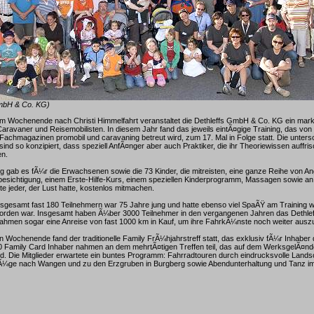
GmbH & Co. KG)
m Wochenende nach Christi Himmelfahrt veranstaltet die Dethleffs GmbH & Co. KG ein ma
Caravaner und Reisemobilisten. In diesem Jahr fand das jeweils eintÃ¤gige Training, das von
chmagazinen promobil und caravaning betreut wird, zum 17. Mal in Folge statt. Die unters
sind so konzipiert, dass speziell AnfÃ¤nger aber auch Praktiker, die ihr Theoriewissen auffris
en.
 gab es fÃ¼r die Erwachsenen sowie die 73 Kinder, die mitreisten, eine ganze Reihe von An
besichtigung, einem Erste-Hilfe-Kurs, einem speziellen Kinderprogramm, Massagen sowie an
e jeder, der Lust hatte, kostenlos mitmachen.
nsgesamt fast 180 Teilnehmern war 75 Jahre jung und hatte ebenso viel SpaÃŸ am Training w
orden war. Insgesamt haben Ã¼ber 3000 Teilnehmer in den vergangenen Jahren das Dethleff
 nahmen sogar eine Anreise von fast 1000 km in Kauf, um ihre FahrkÃ¼nste noch weiter aus
 Wochenende fand der traditionelle Family FrÃ¼hjahrstreff statt, das exklusiv fÃ¼r Inhaber
60 Family Card Inhaber nahmen an dem mehrtÃ¤tigen Treffen teil, das auf dem WerksgelÃ¤nd
and. Die Mitglieder erwartete ein buntes Programm: Fahrradtouren durch eindrucksvolle Lands
¼ge nach Wangen und zu den Erzgruben in Burgberg sowie Abendunterhaltung und Tanz im 