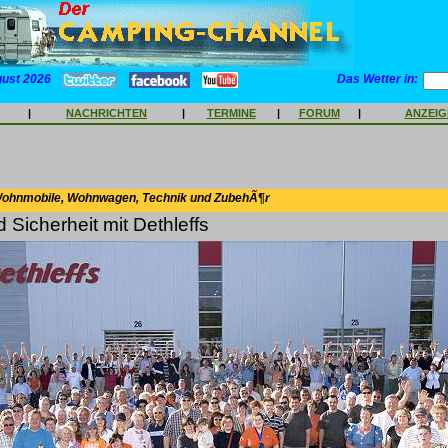
gust 2026
Das Wetter in:
|
NACHRICHTEN
|
TERMINE
|
FORUM
|
ANZEI
Wohnmobile, Wohnwagen, Technik und ZubehÃ¶r
Sicherheit mit Dethleffs