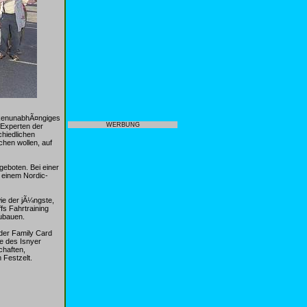
rkenunabhÃ¤ngiges
WERBUNG
 Experten der
chiedlichen
chen wollen, auf
geboten. Bei einer
 einem Nordic-
ie der jÃ¼ngste,
s Fahrtraining
zubauen.
 der Family Card
e des Isnyer
chaften,
Festzelt.