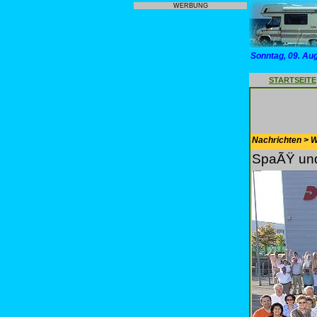
WERBUNG
Sonntag, 09. Au
STARTSEITE
Nachrichten > 
SpaÃŸ und 