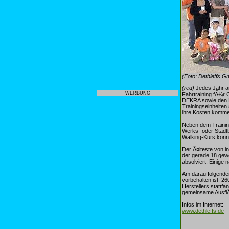
(Foto: Dethleffs 
(red)
Jedes Jahr a
WERBUNG
Fahrtraining fÃ¼r 
DEKRA sowie den Fa
Trainingseinheiten 
ihre Kosten komm
Neben dem Training
Werks- oder Stadt
Walking-Kurs konnt
Der Ã¤lteste von i
der gerade 18 gew
absolviert. Einige
Am darauffolgenden
vorbehalten ist. 2
Herstellers stattf
gemeinsame AusflÃ
Infos im Internet:
www.dethleffs.de