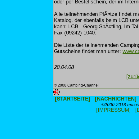
oder per Bestellschein, der im Interne
Alle teilnehmenden PlÃ¤tze findet m
Katalog, der ebenfalls beim LCB unt
kann: LCB - Georg SpÃ¤tling, Im Tal
Fax (09242) 1040.
Die Liste der teilnehmenden Campin
Gutscheine findet man unter:
www.ca
28.04.08
[zurü
© 2008 Camping-Channel
[STARTSEITE]
[NACHRICHTEN]
©2000-2018 maxxwe
[IMPRESSUM]
[