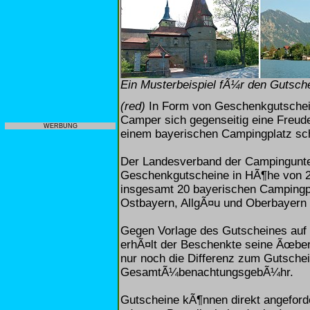
Ein Musterbeispiel fÃ¼r den Gutsche
(red)
In Form von Geschenkgutschei
Camper sich gegenseitig eine Freud
WERBUNG
einem bayerischen Campingplatz sc
Der Landesverband der Campingunter
Geschenkgutscheine in HÃ¶he von 20
insgesamt 20 bayerischen Campingpl
Ostbayern, AllgÃ¤u und Oberbayern 
Gegen Vorlage des Gutscheines auf
erhÃ¤lt der Beschenkte seine Ãœbern
nur noch die Differenz zum Gutschei
GesamtÃ¼benachtungsgebÃ¼hr.
Gutscheine kÃ¶nnen direkt angeforde