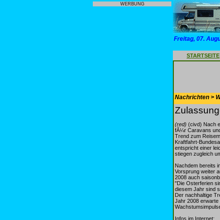
WERBUNG
Freitag, 07. Aug
STARTSEITE
Nachrichten > 
Zulassunge
(red)
(civd) Nach e
fÃ¼r Caravans und 
Trend zum Reisemob
Kraftfahrt-Bundesa
entspricht einer 
stiegen zugleich u
Nachdem bereits i
Vorsprung weiter a
2008 auch saisonb
"Die Osterferien s
diesem Jahr sind s
Der nachhaltige Tr
Jahr 2008 erwarte 
Wachstumsimpulse 
Infos im Internet: