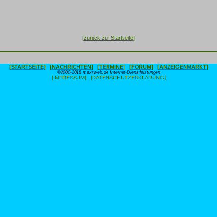
[zurück zur Startseite]
[STARTSEITE]
[NACHRICHTEN]
[TERMINE]
[FORUM]
[ANZEIGENMARKT]
©2000-2018 maxxweb.de Internet-Dienstleistungen
[IMPRESSUM]
[DATENSCHUTZERKLÄRUNG]