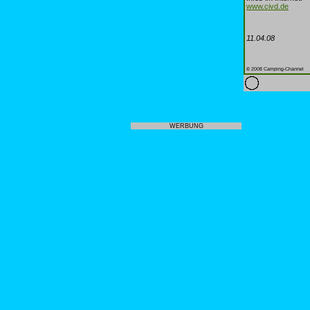
www.civd.de
11.04.08
© 2008 Camping-Channel
WERBUNG