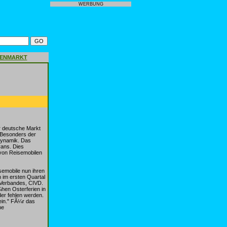
WERBUNG
GENMARKT
r deutsche Markt
 Besonders der
Dynamik. Das
vans. Dies
 von Reisemobilen
emobile nun ihren
 im ersten Quartal
 Verbandes, CIVD.
¼hen Osterferien in
der fehlen werden.
ein." FÃ¼r das
he