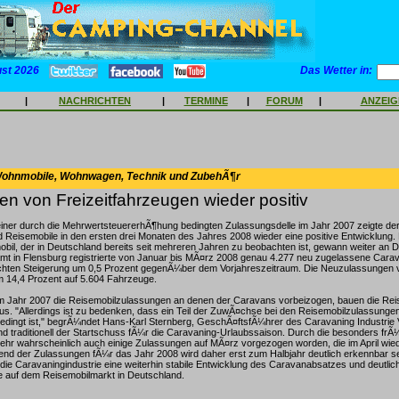
ust 2026
Das Wetter in:
|
NACHRICHTEN
|
TERMINE
|
FORUM
|
ANZEI
Wohnmobile, Wohnwagen, Technik und ZubehÃ¶r
n von Freizeitfahrzeugen wieder positiv
iner durch die MehrwertsteuererhÃ¶hung bedingten Zulassungsdelle im Jahr 2007 zeigte de
Reisemobile in den ersten drei Monaten des Jahres 2008 wieder eine positive Entwicklung.
il, der in Deutschland bereits seit mehreren Jahren zu beobachten ist, gewann weiter an 
mt in Flensburg registrierte von Januar bis MÃ¤rz 2008 genau 4.277 neu zugelassene Cara
leichten Steigerung um 0,5 Prozent gegenÃ¼ber dem Vorjahreszeitraum. Die Neuzulassungen
m 14,4 Prozent auf 5.604 Fahrzeuge.
m Jahr 2007 die Reisemobilzulassungen an denen der Caravans vorbeizogen, bauen die Reis
us. "Allerdings ist zu bedenken, dass ein Teil der ZuwÃ¤chse bei den Reisemobilzulassungen
edingt ist," begrÃ¼ndet Hans-Karl Sternberg, GeschÃ¤ftsfÃ¼hrer des Caravaning Industrie
ind traditionell der Startschuss fÃ¼r die Caravaning-Urlaubssaison. Durch die besonders frÃ
ehr wahrscheinlich auch einige Zulassungen auf MÃ¤rz vorgezogen worden, die im April wie
end der Zulassungen fÃ¼r das Jahr 2008 wird daher erst zum Halbjahr deutlich erkennbar s
die Caravaningindustrie eine weiterhin stabile Entwicklung des Caravanabsatzes und deutlic
auf dem Reisemobilmarkt in Deutschland.