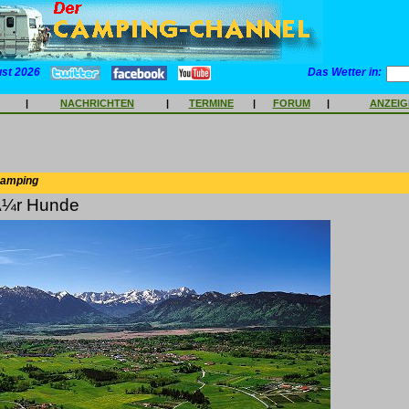
ust 2026
Das Wetter in:
|
NACHRICHTEN
|
TERMINE
|
FORUM
|
ANZEI
Camping
fÃ¼r Hunde