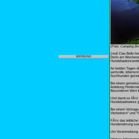
(Foto: Camping Br
(red)
Ciao Bello h
WERBUNG
Denn am Wochenende
Hundebadestrandes 
An beiden Tagen dr
wertvolle, lebensr
Suchhunden gezeig
Bei einem gemeins
Anleitung Hindern
Besonderen Wert leg
Und damit es fÃ¼r 
Hundebadewiese ga
Bei einem Vortrag
Vierbeinern" und 
FÃ¼r das leibliche
Hundenahrung sowi
Um Voranmeldung 
Weitere Informatio