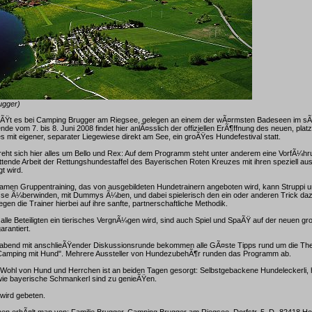
ugger)
eiÃŸt es bei Camping Brugger am Riegsee, gelegen an einem der wÃ¤rmsten Badeseen im sÃ
 vom 7. bis 8. Juni 2008 findet hier anlÃ¤sslich der offiziellen ErÃ¶ffnung des neuen, plat
mit eigener, separater Liegewiese direkt am See, ein groÃŸes Hundefestival statt.
eht sich hier alles um Bello und Rex: Auf dem Programm steht unter anderem eine VorfÃ¼hru
ettende Arbeit der Rettungshundestaffel des Bayerischen Roten Kreuzes mit ihren speziell au
t wird.
amen Gruppentraining, das von ausgebildeten Hundetrainern angeboten wird, kann Struppi u
isse Ã¼berwinden, mit Dummys Ã¼ben, und dabei spielerisch den ein oder anderen Trick daz
en die Trainer hierbei auf ihre sanfte, partnerschaftliche Methodik.
alle Beteiligten ein tierisches VergnÃ¼gen wird, sind auch Spiel und SpaÃŸ auf der neuen g
rantiert.
sabend mit anschlieÃŸender Diskussionsrunde bekommen alle GÃ¤ste Tipps rund um die Th
"Camping mit Hund". Mehrere Aussteller von HundezubehÃ¶r runden das Programm ab.
 Wohl von Hund und Herrchen ist an beiden Tagen gesorgt: Selbstgebackene Hundeleckerli,
e bayerische Schmankerl sind zu genieÃŸen.
wird gebeten.
nen erhÃ¤lt man von: Familie Brugger, Camping Brugger am Riegsee, Dorfstr. 5, D- 82418 Hof