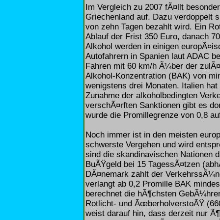
Im Vergleich zu 2007 fÃ¤llt besonde
Griechenland auf. Dazu verdoppelt si
von zehn Tagen bezahlt wird. Ein Ro
Ablauf der Frist 350 Euro, danach 
Alkohol werden in einigen europÃ¤i
Autofahrern in Spanien laut ADAC 
Fahren mit 60 km/h Ã¼ber der zulÃ¤
Alkohol-Konzentration (BAK) von mind
wenigstens drei Monaten. Italien hat
Zunahme der alkoholbedingten Verke
verschÃ¤rften Sanktionen gibt es do
wurde die Promillegrenze von 0,8 auf
Noch immer ist in den meisten euro
schwerste Vergehen und wird entspre
sind die skandinavischen Nationen da
BuÃŸgeld bei 15 TagessÃ¤tzen (abh
DÃ¤nemark zahlt der VerkehrssÃ¼nd
verlangt ab 0,2 Promille BAK mind
berechnet die hÃ¶chsten GebÃ¼hren 
Rotlicht- und ÃœberholverstoÃŸ (6
weist darauf hin, dass derzeit nur 