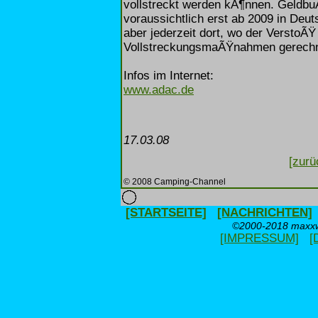
vollstreckt werden kÃ¶nnen. Geld
voraussichtlich erst ab 2009 in Deu
aber jederzeit dort, wo der VerstoÃŸ
VollstreckungsmaÃŸnahmen gerechn
Infos im Internet:
www.adac.de
17.03.08
[zurü
© 2008 Camping-Channel
[STARTSEITE]
[NACHRICHTEN]
©2000-2018 maxxwe
[IMPRESSUM]
[