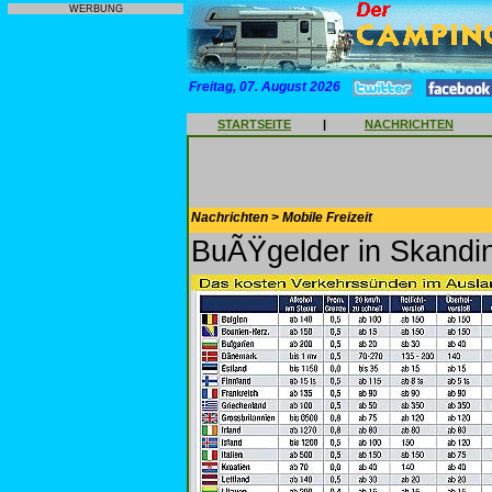
WERBUNG
Freitag, 07. August 2026
STARTSEITE
|
NACHRICHTEN
Nachrichten > Mobile Freizeit
BuÃŸgelder in Skandi