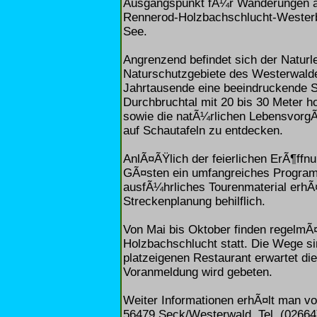
Ausgangspunkt fÃ¼r Wanderungen auf
Rennerod-Holzbachschlucht-Westerbu
See.
Angrenzend befindet sich der Naturl
Naturschutzgebiete des Westerwalde
Jahrtausende eine beeindruckende Sc
Durchbruchtal mit 20 bis 30 Meter h
sowie die natÃ¼rlichen LebensvorgÃ¤
auf Schautafeln zu entdecken.
AnlÃ¤ÃŸlich der feierlichen ErÃ¶ffn
GÃ¤sten ein umfangreiches Programm
ausfÃ¼hrliches Tourenmaterial erhÃ¤
Streckenplanung behilflich.
Von Mai bis Oktober finden regelmÃ
Holzbachschlucht statt. Die Wege si
platzeigenen Restaurant erwartet di
Voranmeldung wird gebeten.
Weiter Informationen erhÃ¤lt man v
56479 Seck/Westerwald, Tel. (02664