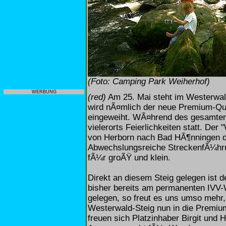
(Foto: Camping Park Weiherhof)
WERBUNG
(red)
Am 25. Mai steht im Westerwa
wird nÃ¤mlich der neue Premium-Qua
eingeweiht. WÃ¤hrend des gesamten
vielerorts Feierlichkeiten statt. De
von Herborn nach Bad HÃ¶nningen d
Abwechslungsreiche StreckenfÃ¼hr
fÃ¼r groÃŸ und klein.
Direkt an diesem Steig gelegen ist 
bisher bereits am permanenten IVV
gelegen, so freut es uns umso mehr,
Westerwald-Steig nun in die Premiu
freuen sich Platzinhaber Birgit und H