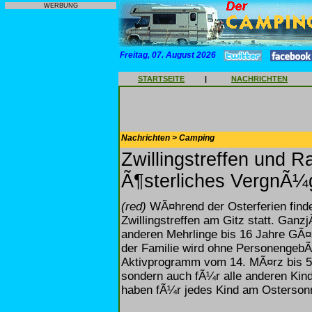
WERBUNG
Freitag, 07. August 2026
STARTSEITE
|
NACHRICHTEN
Nachrichten > Camping
Zwillingstreffen und R
Ã¶sterliches VergnÃ¼
(red)
WÃ¤hrend der Osterferien finde
Zwillingstreffen am Gitz statt. GanzjÃ
anderen Mehrlinge bis 16 Jahre GÃ¤s
der Familie wird ohne PersonengebÃ
Aktivprogramm vom 14. MÃ¤rz bis 5. 
sondern auch fÃ¼r alle anderen Kind
haben fÃ¼r jedes Kind am Ostersonnt