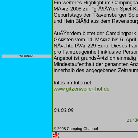
Ein weiteres Highlight im Campingpa
MÃ¤rz 2008 zur "grÃ¶ÃŸten Spiel-Ke
Geburtstags der "Ravensburger Spi
und Hein BlÃ¶d aus dem Ravensburg
AuÃŸerdem bietet der Campingpark G
GÃ¤sten vom 14. MÃ¤rz bis 6. April 
NÃ¤chte fÃ¼r 229 Euro. Dieses Famil
pro Fahrzeugeinheit inklusive Perso
WERBUNG
Angebot ist grundsÃ¤tzlich einmalig 
Mindestaufenthalt der genannten Anz
innerhalb des angegebenen Zeitraum
Infos im Internet:
www.gitzenweiler-hof.de
04.03.08
[zurü
© 2008 Camping-Channel