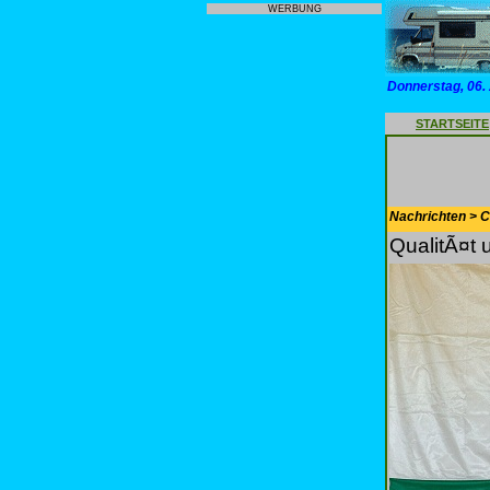
WERBUNG
Donnerstag, 06.
STARTSEITE
Nachrichten > 
QualitÃ¤t 