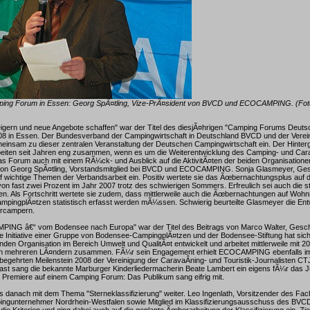
mping Forum in Essen: Georg SpÃ¤tling, Vize-PrÃ¤sident von BVCD und ECOCAMPING. (Foto
eigern und neue Angebote schaffen" war der Titel des diesjÃ¤hrigen "Camping Forums Deutsc
08 in Essen. Der Bundesverband der Campingwirtschaft in Deutschland BVCD und der Ve
einsam zu dieser zentralen Veranstaltung der Deutschen Campingwirtschaft ein. Der Hinter
beiten seit Jahren eng zusammen, wenn es um die Weiterentwicklung des Camping- und Car
das Forum auch mit einem RÃ¼ck- und Ausblick auf die AktivitÃ¤ten der beiden Organisatione
 von Georg SpÃ¤tling, Vorstandsmitglied bei BVCD und ECOCAMPING. Sonja Glasmeyer, Ge
 wichtige Themen der Verbandsarbeit ein. Positiv wertete sie das Ãœbernachtungsplus auf
n fast zwei Prozent im Jahr 2007 trotz des schwierigen Sommers. Erfreulich sei auch die s
. Als Fortschritt wertete sie zudem, dass mittlerweile auch die Ãœbernachtungen auf Wohnm
pingplÃ¤tzen statistisch erfasst werden mÃ¼ssen. Schwierig beurteilte Glasmeyer die Ent
ercampern.
ING â€“ vom Bodensee nach Europa" war der Titel des Beitrags von Marco Walter, Gesc
nitiative einer Gruppe von Bodensee-CampingplÃ¤tzen und der Bodensee-Stiftung hat sich 
den Organisation im Bereich Umwelt und QualitÃ¤t entwickelt und arbeitet mittlerweile mit 2
in mehreren LÃ¤ndern zusammen. FÃ¼r sein Engagement erhielt ECOCAMPING ebenfalls i
gehrten Meilenstein 2008 der Vereinigung der CaravaÂ­ning- und Touristik-Journalisten CTJ
t sang die bekannte Marburger Kinderliedermacherin Beate Lambert ein eigens fÃ¼r das 
 Premiere auf einem Camping Forum: Das Publikum sang eifrig mit.
es danach mit dem Thema "Sterneklassifizierung" weiter. Leo Ingenlath, Vorsitzender des Fa
pingunternehmer Nordrhein-Westfalen sowie Mitglied im Klassifizierungsausschuss des BVCD
ie Kriterien und ging dabei auch auf die geplante Ãœberarbeitung der Klassifizierung ein. Zi