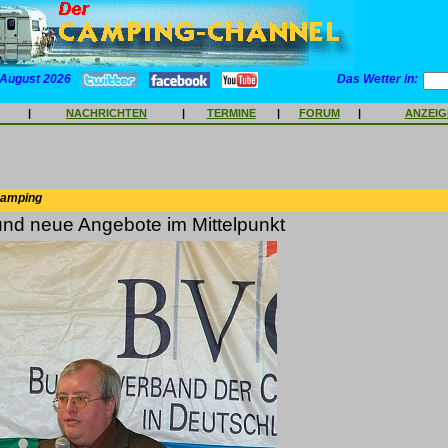
 August 2026
Das Wetter in:
|
NACHRICHTEN
|
TERMINE
|
FORUM
|
ANZEI
Camping
und neue Angebote im Mittelpunkt