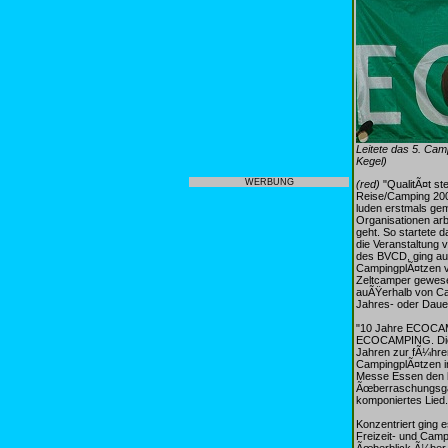
Leitete das 5. Ca
Kegel)
WERBUNG
(red)
"QualitÃ¤t st
Reise/Camping 20
luden erstmals gem
Organisationen ar
geht. So startete 
die Veranstaltung
des BVCD, ging auf
CampingplÃ¤tzen vo
Zeltcamper gewesen
auÃŸerhalb von Cam
Jahres- oder Dau
"10 Jahre ECOCAMP
ECOCAMPING. Die I
Jahren zur fÃ¼hren
CampingplÃ¤tzen 
Messe Essen den be
Ãœberraschungsgas
komponiertes Lied.
Konzentriert ging 
Freizeit- und Cam
Ãœberblick Ã¼ber d