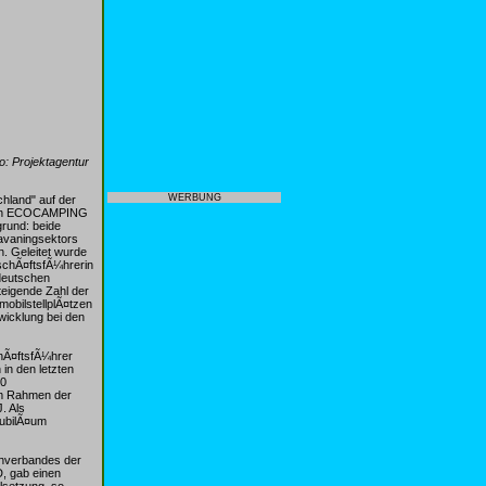
: Projektagentur
WERBUNG
hland" auf der
rein ECOCAMPING
grund: beide
avaningsektors
n. Geleitet wurde
schÃ¤ftsfÃ¼hrerin
 deutschen
teigende Zahl der
obilstellplÃ¤tzen
wicklung bei den
hÃ¤ftsfÃ¼hrer
in den letzten
00
m Rahmen der
. Als
JubilÃ¤um
chverbandes der
, gab einen
elsetzung, so