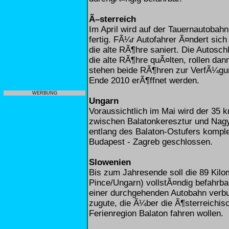
Ã–sterreich
Im April wird auf der Tauernautobah
fertig. FÃ¼r Autofahrer Ã¤ndert sic
die alte RÃ¶hre saniert. Die Autosc
die alte RÃ¶hre quÃ¤lten, rollen da
stehen beide RÃ¶hren zur VerfÃ¼gun
Ende 2010 erÃ¶ffnet werden.
WERBUNG
Ungarn
Voraussichtlich im Mai wird der 35 
zwischen Balatonkeresztur und Nagy
entlang des Balaton-Ostufers komple
Budapest - Zagreb geschlossen.
Slowenien
Bis zum Jahresende soll die 89 Kil
Pince/Ungarn) vollstÃ¤ndig befahrb
einer durchgehenden Autobahn verb
zugute, die Ã¼ber die Ã¶sterreichis
Ferienregion Balaton fahren wollen.