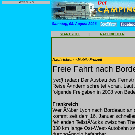
WERBUNG
Samstag, 08. August 2026
STARTSEITE
|
NACHRICHTEN
Nachrichten > Mobile Freizeit
Freie Fahrt nach Bord
(red)
(adac) Der Ausbau des Fernst
ReiselÃ¤ndern schreitet voran. Lau
folgende Freigaben in 2008 von Bed
Frankreich
Wer Ã¼ber Lyon nach Bordeaux an de
kommt seit dem 16. Januar schneller
fehlenden TeilstÃ¼cks zwischen Then
330 km lange Ost-West-Autobahn z
durchgÃ¤ngig befahrbar.