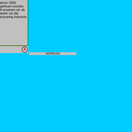
Jahres 2006
ngefeuert wurden.
8 erwarten wir ab
wieder um die
ravaning Industrie
WERBUNG