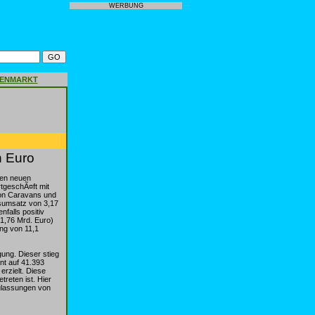
WERBUNG
GENMARKT
n Euro
nen neuen
tgeschÃ¤ft mit
von Caravans und
sumsatz von 3,17
falls positiv
 1,76 Mrd. Euro)
ung von 11,1
ung. Dieser stieg
nt auf 41.393
erzielt. Diese
reten ist. Hier
ulassungen von