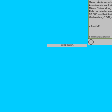
GeschÃ¤ftsverschi
konnten wir zahlr
Diese Entwicklung 
Februar wieder ei
20.000 und bei Rei
Verbandes, CIVD, 
14.01.08
© 2008 Camping-Channel
WERBUNG