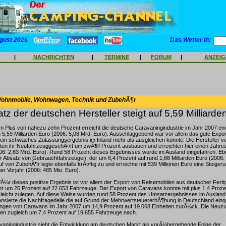
gust 2026
Das Wetter in:
|
NACHRICHTEN
|
TERMINE
|
FORUM
|
ANZEI
Wohnmobile, Wohnwagen, Technik und ZubehÃ¶r
tz der deutschen Hersteller steigt auf 5,59 Milliarde
em Plus von nahezu zehn Prozent erreicht die deutsche Caravaningindustrie im Jahr 2007 ei
,59 Milliarden Euro (2006: 5,08 Mrd. Euro). Ausschlaggebend war vor allem das gute Expor
 ein schwaches Zulassungsergebnis im Inland mehr als ausgleichen konnte. Die Hersteller 
ten ihr NeufahrzeuggeschÃ¤ft um zwÃ¶lf Prozent ausbauen und erreichten hier einen Jahre
006: 2,83 Mrd. Euro). Rund 58 Prozent dieses Ergebnisses wurde im Ausland eingefahren. Eben
er Absatz von Gebrauchtfahrzeugen, der um 6,4 Prozent auf rund 1,88 Milliarden Euro (2006:
f von ZubehÃ¶r legte ebenfalls krÃ¤ftig zu und erreichte mit 539 Millionen Euro eine Steiger
r Vorjahr (2006: 485 Mio. Euro).
¼r dieses positive Ergebnis ist vor allem der Export von Reisemobilen aus deutscher Fertig
r um 26 Prozent auf 22.653 Fahrzeuge. Der Export von Caravans konnte mit plus 1,4 Proze
s leicht zulegen. Auf diese Weise wurden rund 58 Prozent des Umsatzergebnisses im Ausland 
sierte die Nachfragedelle die auf Grund der MehrwertsteuererhÃ¶hung in Deutschland einget
ungen von Caravans im Jahr 2007 um 14,9 Prozent auf 19.068 Einheiten zurÃ¼ck. Die Neuz
Ÿen zugleich um 7,4 Prozent auf 19.655 Fahrzeuge nach.
vaningindustrie sieht die Entwicklung am deutschen Markt als vorÃ¼bergehende Folge der