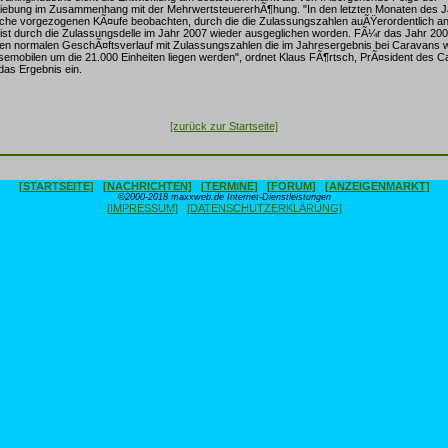
ebung im Zusammenhang mit der MehrwertsteuererhÃ¶hung. "In den letzten Monaten des 
eiche vorgezogenen KÃ¤ufe beobachten, durch die die Zulassungszahlen auÃŸerordentlich a
ist durch die Zulassungsdelle im Jahr 2007 wieder ausgeglichen worden. FÃ¼r das Jahr 200
nen normalen GeschÃ¤ftsverlauf mit Zulassungszahlen die im Jahresergebnis bei Caravans 
semobilen um die 21.000 Einheiten liegen werden", ordnet Klaus FÃ¶rtsch, PrÃ¤sident des Ca
das Ergebnis ein.
[zurück zur Startseite]
[STARTSEITE]
[NACHRICHTEN]
[TERMINE]
[FORUM]
[ANZEIGENMARKT]
©2000-2018 maxxweb.de Internet-Dienstleistungen
[IMPRESSUM]
[DATENSCHUTZERKLÄRUNG]