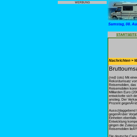
WERBUNG
Samstag, 08. Au
STARTSEITE
Nachrichten > 
Bruttoumsa
(red)
(ots) Mit ein
Rekordumsatz von 5
Reisemobilen, das
Reisemobilen konn
Milliarden Euro (2
entwickelte sich d
anstieg. Der Verkau
Prozent gegenÃ¼be
Ausschlaggebend fÃ
gegenÃ¼ber Vorjah
Einheiten ebenfall
Entwicklung kompen
gingen die Zulass
Reisemobilen lieÃ
Die deutsche Cara