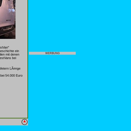
estVan"
eschichte ein
WERBUNG
ilen mit denen
estVans bei
6 Metern LÃ¤nge
 bei 54.000 Euro