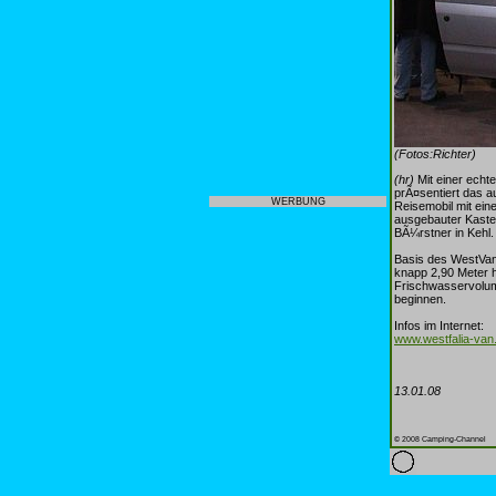
(Fotos:Richter)
(hr)
Mit einer echt
prÃ¤sentiert das a
WERBUNG
Reisemobil mit ein
ausgebauter Kaste
BÃ¼rstner in Kehl. 
Basis des WestVan 
knapp 2,90 Meter ho
Frischwasservolume
beginnen.
Infos im Internet:
www.westfalia-van
13.01.08
© 2008 Camping-Channel