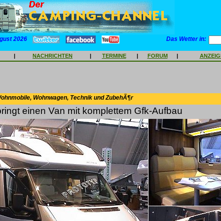
gust 2026
Das Wetter in:
|
NACHRICHTEN
|
TERMINE
|
FORUM
|
ANZEI
Wohnmobile, Wohnwagen, Technik und ZubehÃ¶r
bringt einen Van mit komplettem Gfk-Aufbau