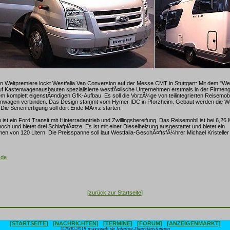
en Weltpremiere lockt Westfalia Van Conversion auf der Messe CMT in Stuttgart: Mit dem "W
uf Kastenwagenausbauten spezialisierte westfÃ¤lische Unternehmen erstmals in der Firmeng
em komplett eigenstÃ¤ndigen GfK-Aufbau. Es soll die VorzÃ¼ge von teilintegrierten Reisemob
nwagen verbinden. Das Design stammt vom Hymer IDC in Pforzheim. Gebaut werden die W
Die Serienfertigung soll dort Ende MÃ¤rz starten.
ist ein Ford Transit mit Hinterradantrieb und Zwillingsbereifung. Das Reisemobil ist bei 6,2
ch und bietet drei SchlafplÃ¤tze. Es ist mit einer Dieselheizung ausgestattet und bietet ein
n von 120 Litern. Die Preisspanne soll laut Westfalia-GeschÃ¤ftsfÃ¼hrer Michael Kristeller
.de
[zurück zur Startseite]
[STARTSEITE]
[NACHRICHTEN]
[TERMINE]
[FORUM]
[ANZEIGENMARKT]
©2000-2018 maxxweb.de Internet-Dienstleistungen