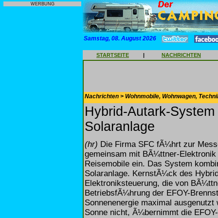
WERBUNG
Samstag, 08. August 2026
STARTSEITE
|
NACHRICHTEN
Nachrichten > Wohnmobile, Wohnwagen, Techni
Hybrid-Autark-System 
Solaranlage
(hr)
Die Firma SFC fÃ¼hrt zur Messe C
gemeinsam mit BÃ¼ttner-Elektronik
Reisemobile ein. Das System kombini
Solaranlage. KernstÃ¼ck des Hybrid-
Elektroniksteuerung, die von BÃ¼ttne
BetriebsfÃ¼hrung der EFOY-Brennsto
Sonnenenergie maximal ausgenutzt w
Sonne nicht, Ã¼bernimmt die EFOY-B