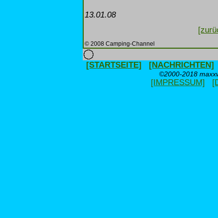
13.01.08
[zurü
© 2008 Camping-Channel
[STARTSEITE]
[NACHRICHTEN]
©2000-2018 maxxwe
[IMPRESSUM]
[