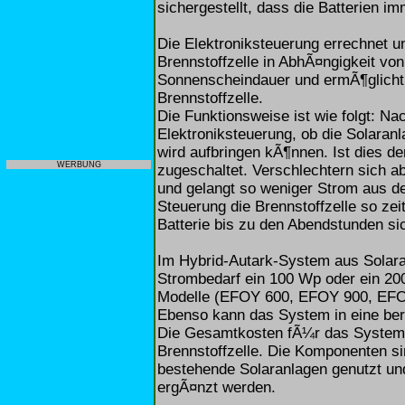
sichergestellt, dass die Batterien i
Die Elektroniksteuerung errechnet u
Brennstoffzelle in AbhÃ¤ngigkeit vo
Sonnenscheindauer und ermÃ¶glicht s
Brennstoffzelle.
Die Funktionsweise ist wie folgt: Na
Elektroniksteuerung, ob die Solaranl
wird aufbringen kÃ¶nnen. Ist dies der
WERBUNG
zugeschaltet. Verschlechtern sich a
und gelangt so weniger Strom aus der
Steuerung die Brennstoffzelle so zei
Batterie bis zu den Abendstunden si
Im Hybrid-Autark-System aus Solara
Strombedarf ein 100 Wp oder ein 20
Modelle (EFOY 600, EFOY 900, EFO
Ebenso kann das System in eine bere
Die Gesamtkosten fÃ¼r das System l
Brennstoffzelle. Die Komponenten s
bestehende Solaranlagen genutzt und
ergÃ¤nzt werden.