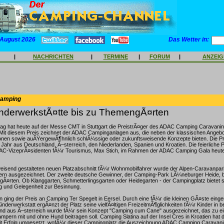
 August 2026
Das Wetter in:
|
NACHRICHTEN
|
TERMINE
|
FORUM
|
ANZEI
Camping
inderwerkstÃ¤tte bis zu ThemengÃ¤rten
g hat heute auf der Messe CMT in Stuttgart die PreistrÃ¤ger des ADAC Camping Caravani
Mit diesem Preis zeichnet der ADAC Campinganlagen aus, die neben der klassischen Angebo
ionen sowie auÃŸergewÃ¶hnlich schlÃ¼ssige oder zukunftsweisende Konzepte bieten. Die P
ahr aus Deutschland, Ã–sterreich, den Niederlanden, Spanien und Kroatien. Die feierliche
AC-VizeprÃ¤sidenten fÃ¼r Tourismus, Max Stich, im Rahmen der ADAC Camping Gala heute
isend gestalteten neuen Platzabschnitt fÃ¼r Wohnmobilfahrer wurde der Alpen-Caravanpark
rn ausgezeichnet. Der zweite deutsche Gewinner, der Camping-Park LÃ¼neburger Heide, be
Ã¤rten. Ob Klanggarten, Schmetterlingsgarten oder Heidegarten - der Campingplatz bietet
 und Gelegenheit zur Besinnung.
n ging der Preis an Camping Ter Spegelt in Eersel. Durch eine fÃ¼r die kleinen GÃ¤ste einge
inderwerkstatt ergÃ¤nzt der Platz seine vielfÃ¤ltigen FreizeitmÃ¶glichkeiten fÃ¼r Kinder in b
ind aus Ã–sterreich wurde fÃ¼r sein Konzept "Camping cum Cane" ausgezeichnet, das zu 
mpern mit und ohne Hund beitragen soll. Camping Slatina auf der Insel Cres in Kroatien hat 
it Erfolg umgesetzt, wofÃ¼r dieser Campingplatz die Auszeichnung ADAC Camping Caravanin