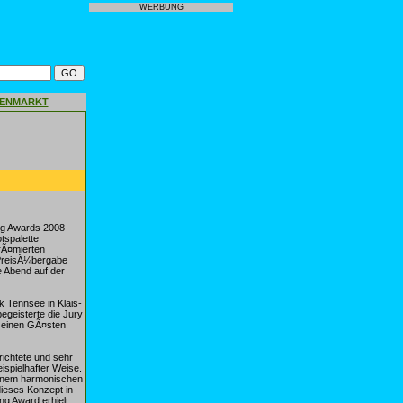
WERBUNG
GENMARKT
ng Awards 2008
tspalette
rÃ¤mierten
 PreisÃ¼bergabe
 Abend auf der
 Tennsee in Klais-
geisterte die Jury
 seinen GÃ¤sten
richtete und sehr
eispielhafter Weise.
einem harmonischen
dieses Konzept in
g Award erhielt.