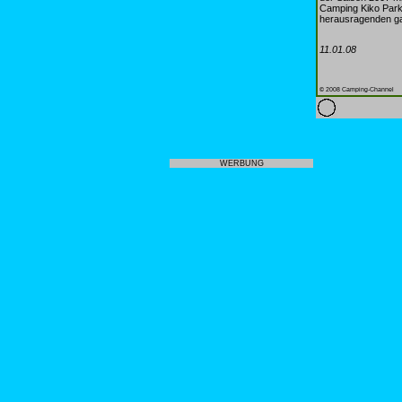
Camping Kiko Park 
herausragenden ga
11.01.08
© 2008 Camping-Channel
WERBUNG