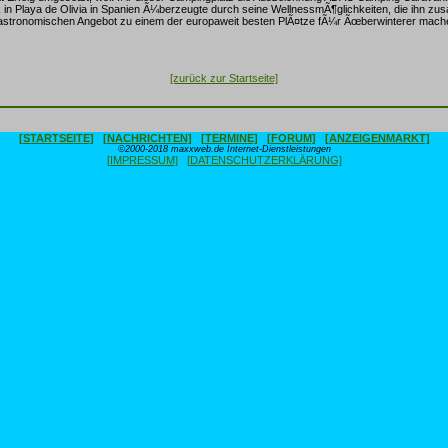
in Playa de Olivia in Spanien Ã¼berzeugte durch seine WellnessmÃ¶glichkeiten, die ihn z
stronomischen Angebot zu einem der europaweit besten PlÃ¤tze fÃ¼r Ãœberwinterer mach
[zurück zur Startseite]
[STARTSEITE]
[NACHRICHTEN]
[TERMINE]
[FORUM]
[ANZEIGENMARKT]
©2000-2018 maxxweb.de Internet-Dienstleistungen
[IMPRESSUM]
[DATENSCHUTZERKLÄRUNG]