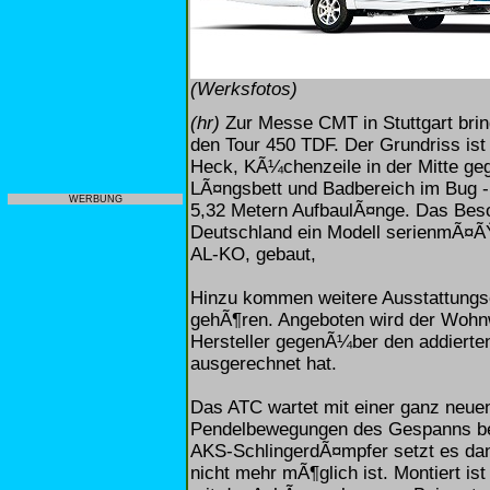
(Werksfotos)
(hr)
Zur Messe CMT in Stuttgart bri
den Tour 450 TDF. Der Grundriss ist 
Heck, KÃ¼chenzeile in der Mitte g
LÃ¤ngsbett und Badbereich im Bug - 
WERBUNG
5,32 Metern AufbaulÃ¤nge. Das Beso
Deutschland ein Modell serienmÃ¤Ã
AL-KO, gebaut,
Hinzu kommen weitere Ausstattungs
gehÃ¶ren. Angeboten wird der Wohn
Hersteller gegenÃ¼ber den addierten
ausgerechnet hat.
Das ATC wartet mit einer ganz neuen
Pendelbewegungen des Gespanns be
AKS-SchlingerdÃ¤mpfer setzt es dan
nicht mehr mÃ¶glich ist. Montiert is