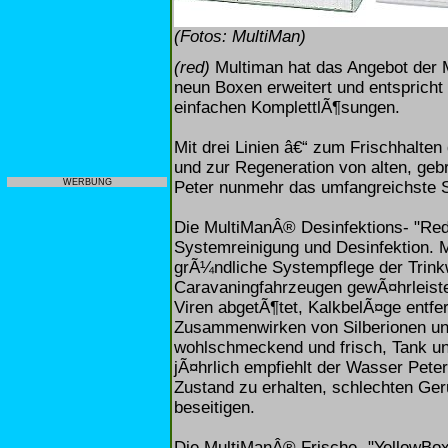
(Fotos: MultiMan)
(red)
Multiman hat das Angebot der M
neun Boxen erweitert und entspric
einfachen KomplettlÃ¶sungen.
Mit drei Linien â€“ zum Frischhalten
und zur Regeneration von alten, geb
WERBUNG
Peter nunmehr das umfangreichste S
Die MultiManÂ® Desinfektions- "RedB
Systemreinigung und Desinfektion. M
grÃ¼ndliche Systempflege der Trink
Caravaningfahrzeugen gewÃ¤hrleiste
Viren abgetÃ¶tet, KalkbelÃ¤ge entfe
Zusammenwirken von Silberionen und
wohlschmeckend und frisch, Tank un
jÃ¤hrlich empfiehlt der Wasser Pete
Zustand zu erhalten, schlechten Ge
beseitigen.
Die MultiManÂ® Frische- "YellowBox