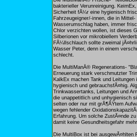
bakterieller Verunreinigung. KeimEx
Sicherheit fÃ¼r eine hygienisch fri
Fahrzeugeigner/-innen, die in Mitte
Wasserumschlag haben, immer frisch
Chlor verzichten wollen, ist dieses 
Silberionen vor mikrobiellem Verder
FÃ¼llschlauch sollte zweimal jÃ¤hrli
Wasser Peter, denn in einem versch
schlecht.
Die MultiManÂ® Regenerations- "Bla
Erneuerung stark verschmutzter Tri
KalkEx machen Tank und Leitungen i
hygienisch und gebrauchsfÃ¤hig. Alg
Trinkwassertanks, Leitungen und Arm
die unappetitlich und unhygienisch s
selten oder nur mit grÃ¶ÃŸtem Aufw
wegen fehlender OxidationskapazitÃ
Erfahrung. Um solche ZustÃ¤nde zu 
damit keine Gesundheitsgefahr mehr
Die MultiBox ist bei ausgewÃ¤hlten 