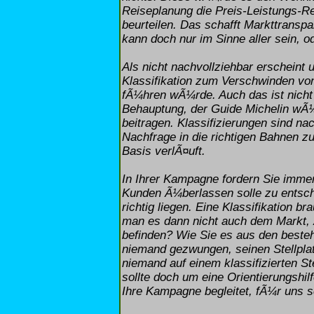
Reiseplanung die Preis-Leistungs-Re
beurteilen. Das schafft Markttrans
kann doch nur im Sinne aller sein, o
Als nicht nachvollziehbar erscheint
Klassifikation zum Verschwinden von
fÃ¼hren wÃ¼rde. Auch das ist nicht 
Behauptung, der Guide Michelin w
beitragen. Klassifizierungen sind na
Nachfrage in die richtigen Bahnen zu 
Basis verlÃ¤uft.
In Ihrer Kampagne fordern Sie imme
Kunden Ã¼berlassen solle zu entsch
richtig liegen. Eine Klassifikation 
man es dann nicht auch dem Markt, Ã
befinden? Wie Sie es aus den beste
niemand gezwungen, seinen Stellplat
niemand auf einem klassifizierten St
sollte doch um eine Orientierungshil
Ihre Kampagne begleitet, fÃ¼r uns 