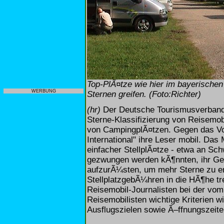
Top-PlÃ¤tze wie hier im bayerische
WERBUNG
Sternen greifen. (Foto:Richter)
(hr)
Der Deutsche Tourismusverband 
Sterne-Klassifizierung von Reisemob
von CampingplÃ¤tzen. Gegen das Vor
International" ihre Leser mobil. Das
einfacher StellplÃ¤tze - etwa an S
gezwungen werden kÃ¶nnten, ihr Ge
aufzurÃ¼sten, um mehr Sterne zu erh
StellplatzgebÃ¼hren in die HÃ¶he t
Reisemobil-Journalisten bei der vo
Reisemobilisten wichtige Kriterien 
Ausflugszielen sowie Ã–ffnungszeite