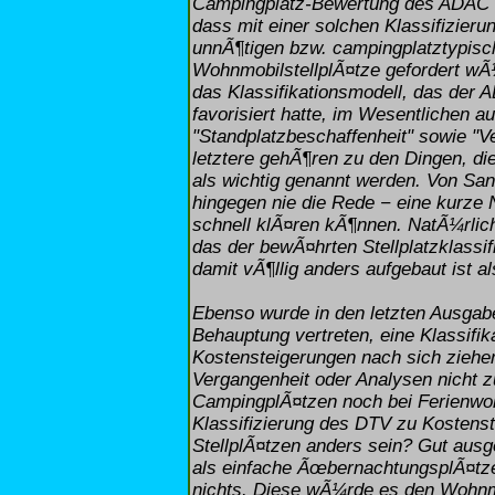
Campingplatz-Bewertung des ADAC en
dass mit einer solchen Klassifizier
unnÃ¶tigen bzw. campingplatztypis
WohnmobilstellplÃ¤tze gefordert wÃ¼
das Klassifikationsmodell, das der
favorisiert hatte, im Wesentlichen a
"Standplatzbeschaffenheit" sowie "V
letztere gehÃ¶ren zu den Dingen, di
als wichtig genannt werden. Von San
hingegen nie die Rede − eine kurze 
schnell klÃ¤ren kÃ¶nnen. NatÃ¼rlich
das der bewÃ¤hrten Stellplatzklassi
damit vÃ¶llig anders aufgebaut ist 
Ebenso wurde in den letzten Ausgabe
Behauptung vertreten, eine Klassifi
Kostensteigerungen nach sich ziehe
Vergangenheit oder Analysen nicht z
CampingplÃ¤tzen noch bei Ferienwohn
Klassifizierung des DTV zu Kostens
StellplÃ¤tzen anders sein? Gut ausge
als einfache ÃœbernachtungsplÃ¤tze.
nichts. Diese wÃ¼rde es den Wohnmob