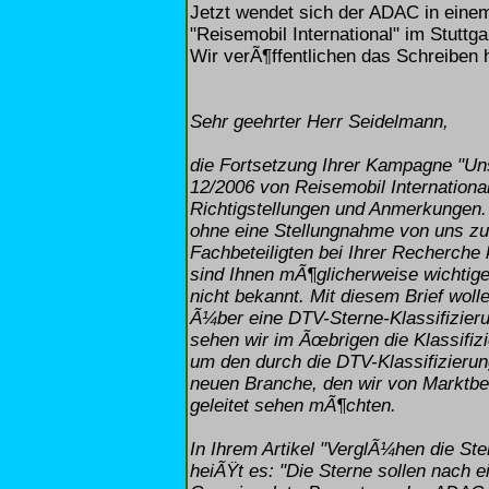
Jetzt wendet sich der ADAC in eine
"Reisemobil International" im Stutt
Wir verÃ¶ffentlichen das Schreiben h
Sehr geehrter Herr Seidelmann,
die Fortsetzung Ihrer Kampagne "Uns
12/2006 von Reisemobil Internation
Richtigstellungen und Anmerkungen
ohne eine Stellungnahme von uns zu 
Fachbeteiligten bei Ihrer Recherch
sind Ihnen mÃ¶glicherweise wichtig
nicht bekannt. Mit diesem Brief woll
Ã¼ber eine DTV-Sterne-Klassifizier
sehen wir im Ãœbrigen die Klassifizi
um den durch die DTV-Klassifizieru
neuen Branche, den wir von Marktbe
geleitet sehen mÃ¶chten.
In Ihrem Artikel "VerglÃ¼hen die St
heiÃŸt es: "Die Sterne sollen nach 