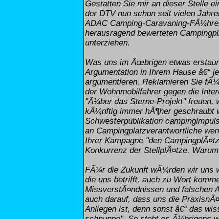
Gestatten Sie mir an dieser Stelle 
der DTV nun schon seit vielen Jahren
ADAC Camping-Caravaning-FÃ¼hrer n
herausragend bewerteten CampingplÃ
unterziehen.
Was uns im Ãœbrigen etwas erstaunt 
Argumentation in Ihrem Hause â€“ je
argumentieren. Reklamieren Sie fÃ¼r 
der Wohnmobilfahrer gegen die Inte
"Ã¼ber das Sterne-Projekt" freuen, 
kÃ¼nftig immer hÃ¶her geschraubt wer
Schwesterpublikation campingimpulse.
an Campingplatzverantwortliche wen
Ihrer Kampagne "den CampingplÃ¤tz
Konkurrenz der StellplÃ¤tze. Warum
FÃ¼r die Zukunft wÃ¼rden wir uns 
die uns betrifft, auch zu Wort komm
MissverstÃ¤ndnissen und falschen A
auch darauf, dass uns die PraxisnÃ¤
Anliegen ist, denn sonst â€“ das wis
schnuppe". So steht es Ã¼brigens w