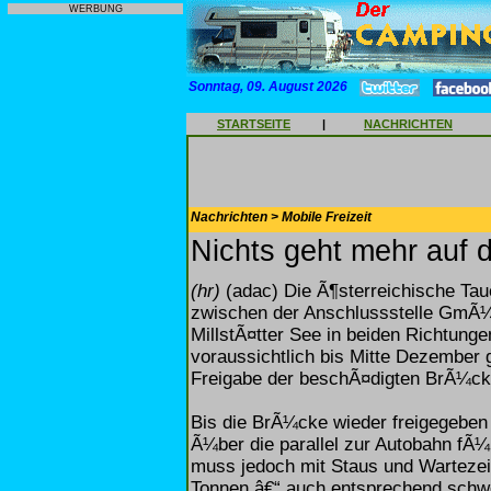
WERBUNG
Sonntag, 09. August 2026
STARTSEITE
|
NACHRICHTEN
Nachrichten > Mobile Freizeit
Nichts geht mehr auf 
(hr)
(adac) Die Ã¶sterreichische Taue
zwischen der Anschlussstelle GmÃ¼n
MillstÃ¤tter See in beiden Richtun
voraussichtlich bis Mitte Dezember
Freigabe der beschÃ¤digten BrÃ¼ck
Bis die BrÃ¼cke wieder freigegeben
Ã¼ber die parallel zur Autobahn fÃ
muss jedoch mit Staus und Warteze
Tonnen â€“ auch entsprechend sch