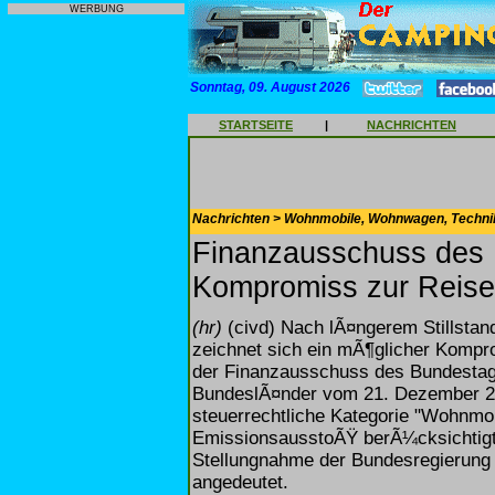
WERBUNG
Sonntag, 09. August 2026
STARTSEITE
|
NACHRICHTEN
Nachrichten > Wohnmobile, Wohnwagen, Techni
Finanzausschuss des 
Kompromiss zur Reise
(hr)
(civd) Nach lÃ¤ngerem Stillstan
zeichnet sich ein mÃ¶glicher Kompro
der Finanzausschuss des Bundestag
BundeslÃ¤nder vom 21. Dezember 200
steuerrechtliche Kategorie "Wohnmo
EmissionsausstoÃŸ berÃ¼cksichtigt. 
Stellungnahme der Bundesregierung
angedeutet.