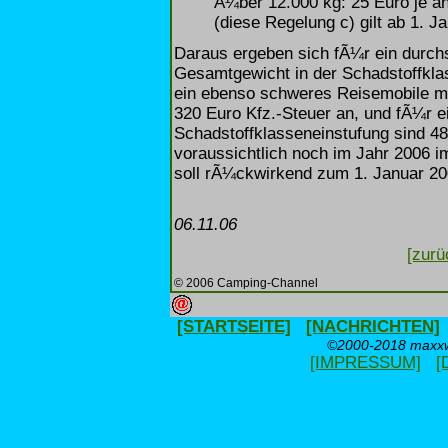
Ã¼ber 12.000 kg: 25 Euro je a
(diese Regelung c) gilt ab 1. 
Daraus ergeben sich fÃ¼r ein durchs
Gesamtgewicht in der Schadstoffkla
ein ebenso schweres Reisemobile mit
320 Euro Kfz.-Steuer an, und fÃ¼r 
Schadstoffklasseneinstufung sind 48
voraussichtlich noch im Jahr 2006 
soll rÃ¼ckwirkend zum 1. Januar 2006
06.11.06
[zurü
© 2006 Camping-Channel
[STARTSEITE]
[NACHRICHTEN]
©2000-2018 maxxwe
[IMPRESSUM]
[