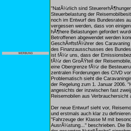
"NatÃ¼rlich sind SteuererhÃ¶hungen 
Steuerbelastung der Reisemobilbesitz
noch im Entwurf des Bundesrates aus
vergessen werden, dass von einige
hÃ¶here Belastungen gefordert wurde
Betroffenen abgewendet werden konn
GeschÃ¤ftsfÃ¼hrer des Caravaning I
des Finanzausschusses des Bundest
WERBUNG
ist fÃ¼r uns, dass der Emissionsbe
fÃ¼r den GroÃŸteil der Reisemobile,
eine Obergrenze fÃ¼r die Besteuerun
zentralen Forderungen des CIVD vom
Problematisch sieht die Caravaningi
der Regelung zum 1. Januar 2006. "H
angesichts der inzwischen fast zwei
Reisemobilen aus Verbrauchersicht 
Der neue Entwurf sieht vor, Reisemo
und erstmals auch klar zu definier
"Fahrzeuge der Klasse M mit besonde
AusrÃ¼stung..." beschrieben. Die 