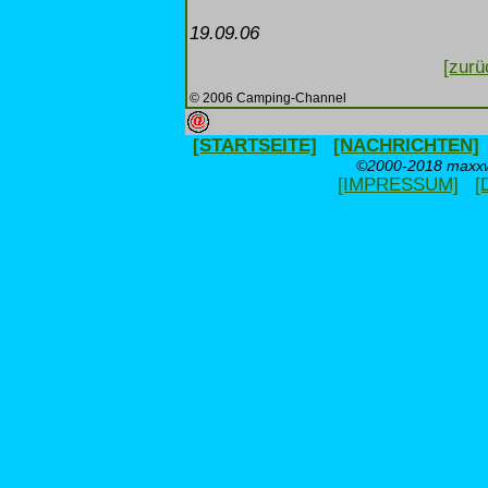
19.09.06
[zurü
© 2006 Camping-Channel
[STARTSEITE]
[NACHRICHTEN]
©2000-2018 maxxwe
[IMPRESSUM]
[