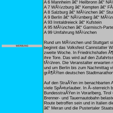
A 6 Mannheim â€“ Heilbronn â€“ NÃ
A 7 WÃ¼rzburg â€“ Kempten â€“ F
A 8 Salzburg â€“ MÃ¼nchen â€“ Stut
A 9 Berlin â€“ NÃ¼rnberg â€“ MÃ¼
A 93 Inntaldreieck â€“ Kufstein
A 95 MÃ¼nchen â€“ Garmisch-Parte
A 99 Umfahrung MÃ¼nchen
Rund um MÃ¼nchen und Stuttgart si
WERBUNG
beginnt das Volksfest Cannstatter 
zweite Woche. In Friedrichshafen Ã
ihre Tore. Das wird auf den Zufahrt
fÃ¼hren. Die Veranstalter erwarten
und um Berlin bis zum Nachmittag v
grÃ¶ÃŸten deutschen Stadtmarathons
Auf den StraÃŸen im benachbarten A
viele SpÃ¤turlauber. In Ã–sterreich 
BundesstraÃŸen in Vorarlberg, Tirol
Brenner- und Tauernautobahn belaste
Route betroffen sein und in Italien
â€“ Meran und die Pustertaler Staat