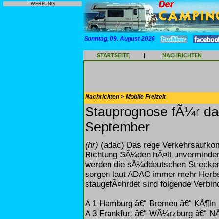
WERBUNG
Sonntag, 09. August 2026
STARTSEITE
|
NACHRICHTEN
Nachrichten > Mobile Freizeit
Stauprognose fÃ¼r da
September
(hr)
(adac) Das rege Verkehrsaufkom
Richtung SÃ¼den hÃ¤lt unvermind
werden die sÃ¼ddeutschen Strecken
sorgen laut ADAC immer mehr Herbs
staugefÃ¤hrdet sind folgende Verbin
A 1 Hamburg â€“ Bremen â€“ KÃ¶ln
A 3 Frankfurt â€“ WÃ¼rzburg â€“ N