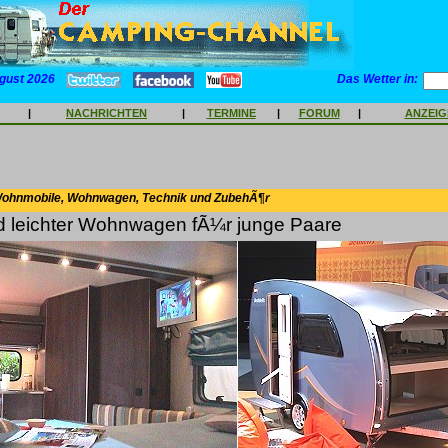
gust 2026
Das Wetter in:
|
NACHRICHTEN
|
TERMINE
|
FORUM
|
ANZEI
Wohnmobile, Wohnwagen, Technik und ZubehÃ¶r
nd leichter Wohnwagen fÃ¼r junge Paare