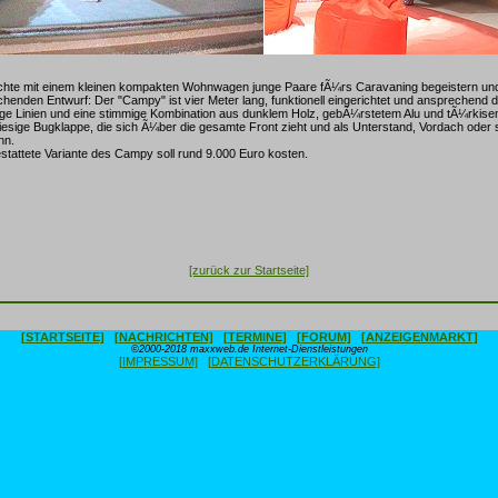
hte mit einem kleinen kompakten Wohnwagen junge Paare fÃ¼rs Caravaning begeistern und
echenden Entwurf: Der "Campy" ist vier Meter lang, funktionell eingerichtet und ansprechend d
ge Linien und eine stimmige Kombination aus dunklem Holz, gebÃ¼rstetem Alu und tÃ¼rkise
riesige Bugklappe, die sich Ã¼ber die gesamte Front zieht und als Unterstand, Vordach oder
nn.
stattete Variante des Campy soll rund 9.000 Euro kosten.
[zurück zur Startseite]
[STARTSEITE]
[NACHRICHTEN]
[TERMINE]
[FORUM]
[ANZEIGENMARKT]
©2000-2018 maxxweb.de Internet-Dienstleistungen
[IMPRESSUM]
[DATENSCHUTZERKLÄRUNG]