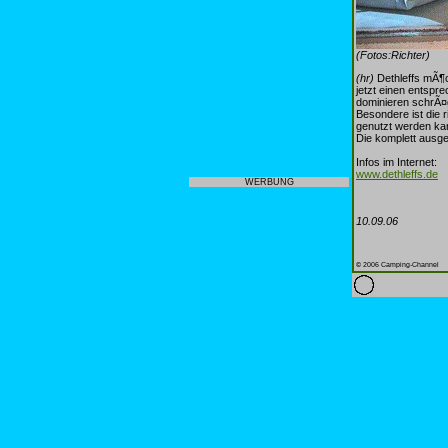
(Fotos:Richter)
(hr)
Dethleffs mÃ¶c
jetzt einen entspr
dominieren schrÃ¤
Besondere ist die 
genutzt werden ka
Die komplett ausge
Infos im Internet:
www.dethleffs.de
WERBUNG
10.09.06
© 2006 Camping-Channel