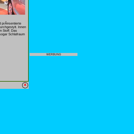
 prÃ¤sentierte
urchgestylt. Innen
m Stoff. Das
 sogar Schlafraum
WERBUNG