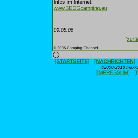
Infos im Internet:
www.3DOGcamping.eu
09.08.06
[zurü
© 2006 Camping-Channel
[STARTSEITE]
[NACHRICHTEN]
©2000-2018 maxxwe
[IMPRESSUM]
[