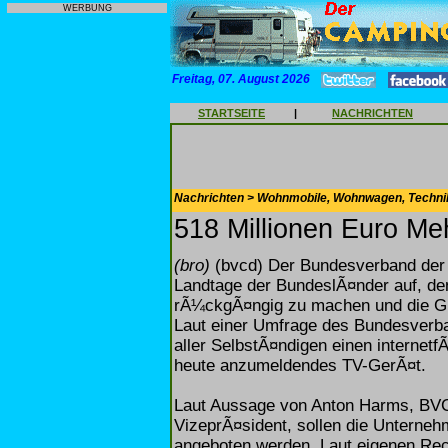
WERBUNG
Freitag, 07. August 2026
STARTSEITE
|
NACHRICHTEN
Nachrichten > Wohnmobile, Wohnwagen, Techni
518 Millionen Euro Me
(bro)
(bvcd) Der Bundesverband der 
Landtage der BundeslÃ¤nder auf, de
rÃ¼ckgÃ¤ngig zu machen und die GE
Laut einer Umfrage des Bundesverb
aller SelbstÃ¤ndigen einen internetf
heute anzumeldendes TV-GerÃ¤t.
Laut Aussage von Anton Harms, BVC
VizeprÃ¤sident, sollen die Unterneh
angeboten werden. Laut eigenen Re