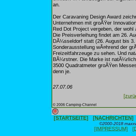
an.
Der Caravaning Design Award zeichn
Unternehmen mit groÃŸer Innovation
Red Dot Project vergeben, der wohl
Die Preisverleihung findet am 26. A
DÃ¼sseldorf statt (26. August bis 3. 
Sonderausstellung wÃ¤hrend der g
Freizeitfahrzeuge zu sehen. Und na
BÃ¼rstner. Die Marke ist natÃ¼rlich
3500 Quadratmeter groÃŸen Messesta
denn je.
27.07.06
[zurü
© 2006 Camping-Channel
[STARTSEITE]
[NACHRICHTEN]
©2000-2018 maxxwe
[IMPRESSUM]
[