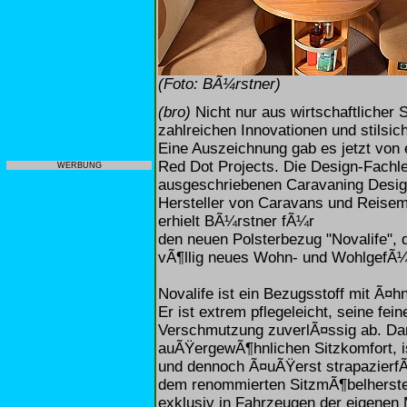
(Foto: BÃ¼rstner)
(bro)
Nicht nur aus wirtschaftlicher
zahlreichen Innovationen und stilsic
Eine Auszeichnung gab es jetzt vo
Red Dot Projects. Die Design-Fach
WERBUNG
ausgeschriebenen Caravaning Design
Hersteller von Caravans und Reisem
erhielt BÃ¼rstner fÃ¼r
den neuen Polsterbezug "Novalife", 
vÃ¶llig neues Wohn- und WohlgefÃ¼h
Novalife ist ein Bezugsstoff mit Ã¤h
Er ist extrem pflegeleicht, seine fei
Verschmutzung zuverlÃ¤ssig ab. Dar
auÃŸergewÃ¶hnlichen Sitzkomfort, i
und dennoch Ã¤uÃŸerst strapazierfÃ¤
dem renommierten SitzmÃ¶belherstell
exklusiv in Fahrzeugen der eigenen 