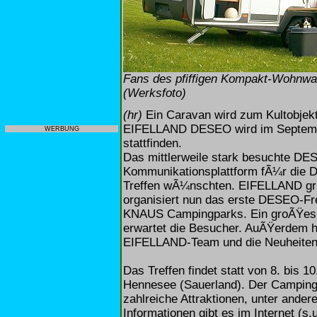
Fans des pfiffigen Kompakt-Wohnwa
(Werksfoto)
(hr)
Ein Caravan wird zum Kultobjekt
EIFELLAND DESEO wird im Septembe
WERBUNG
stattfinden.
Das mittlerweile stark besuchte DES
Kommunikationsplattform fÃ¼r die D
Treffen wÃ¼nschten. EIFELLAND griff
organisiert nun das erste DESEO-Fr
KNAUS Campingparks. Ein groÃŸes 
erwartet die Besucher. AuÃŸerdem h
EIFELLAND-Team und die Neuheiten 
Das Treffen findet statt von 8. bis
Hennesee (Sauerland). Der Campingp
zahlreiche Attraktionen, unter ander
Informationen gibt es im Internet (s