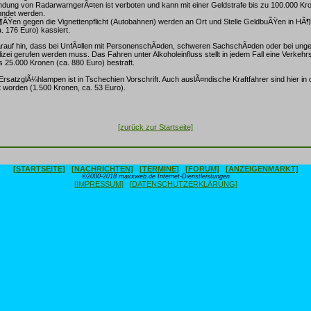
dung von RadarwarngerÃ¤ten ist verboten und kann mit einer Geldstrafe bis zu 100.000 Kro
hndet werden.
¶ÃŸen gegen die Vignettenpflicht (Autobahnen) werden an Ort und Stelle GeldbuÃŸen in HÃ
. 176 Euro) kassiert.
rauf hin, dass bei UnfÃ¤llen mit PersonenschÃ¤den, schweren SachschÃ¤den oder bei unge
izei gerufen werden muss. Das Fahren unter Alkoholeinfluss stellt in jedem Fall eine Verkehrs
s 25.000 Kronen (ca. 880 Euro) bestraft.
rsatzglÃ¼hlampen ist in Tschechien Vorschrift. Auch auslÃ¤ndische Kraftfahrer sind hier in
 worden (1.500 Kronen, ca. 53 Euro).
[zurück zur Startseite]
[STARTSEITE]
[NACHRICHTEN]
[TERMINE]
[FORUM]
[ANZEIGENMARKT]
©2000-2018 maxxweb.de Internet-Dienstleistungen
[IMPRESSUM]
[DATENSCHUTZERKLÄRUNG]