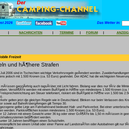
ust 2026
Das Wetter in:
|
NACHRICHTEN
|
TERMINE
|
FORUM
|
ANZEI
bile Freizeit
ln und hÃ¶here Strafen
Juli 2006 sind in Tschechien wichtige Verkehrsregeln geÃ¤ndert worden. Zuwiderhandlunge
ens jedoch mit 1.500 Kronen (ca. 53 Euro) geahndet. Der ADAC hat die wichtigsten Neuerun
r mÃ¼ssen ganzjÃ¤hrig auch tagsÃ¼ber mit Licht fahren. Bislang war dies nur fÃ¼r die Win
ieben. VerstÃ¶ÃŸe werden mit einem BuÃŸgeld in HÃ¶he von mindestens 1.500 Kronen (ca. 
reisprecheinrichtung am Steuer telefoniert, riskiert ein BuÃŸgeld in HÃ¶he von 1.500 bis 2.
o).
rkehr gelten jetzt die gleichen Regeln wie in Deutschland. Blinken nur beim Verlassen des Kr
vor sowie auf BahnÃ¼bergÃ¤ngen gilt Tempo 30.
gezogene gelbe Linie am Fahrbahnrand bedeutet Halt- und Parkverbot. Bei einer unterbroch
ten werden. ParkknÃ¶llchen kosten mindestens 1.500 Kronen (ca. 53 Euro).
er 12 Jahren mit einem Gewicht unter 36 kg oder einer GrÃ¶ÃŸe bis 1,50 m mÃ¼ssen in gee
ckhaltesystemen befÃ¶rdert werden.
unter 18 Jahren benÃ¶tigen einen Schutzhelm.
stenpflicht bei einem Unfall oder einer Panne auf LandstraÃŸen oder Autobahnen gilt nur fÃ
Fahrzeuge.