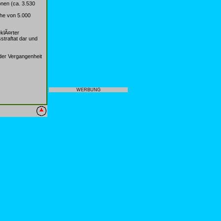
nen (ca. 3.530
¶he von 5.000
klÃ¤rter
straftat dar und
 der Vergangenheit
WERBUNG