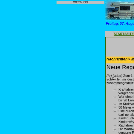
WERBUNG
Freitag, 07. Aug
STARTSEITE
Nachrichten > Mo
Neue Rege
(hr)
(adac) Zum 1. 
schÃ¤rfer, mindest
zusammengestellt:
Kraftfahre
vorgeschr
Wer ohne F
bis 90 Eur
Im Kreisve
50 Meter 
Eine durch
darf gehal
Kinder unt
KinderrÃ¼
Radfahrer 
Die Warnwe
genutzte 