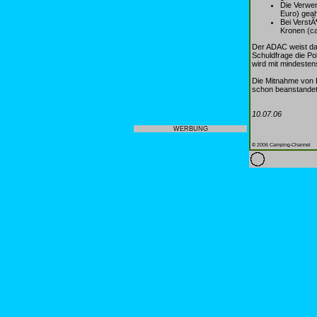
Die Verwen
Euro) gea
Bei VerstÃ
Kronen (ca
Der ADAC weist da
Schuldfrage die Pol
wird mit mindesten
Die Mitnahme von E
schon beanstandet
10.07.06
WERBUNG
© 2006 Camping-Channel