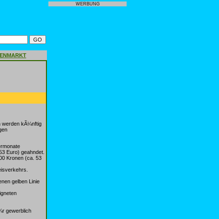
WERBUNG
GENMARKT
n werden kÃ¼nftig
gen
termonate
53 Euro) geahndet.
500 Kronen (ca. 53
eisverkehrs.
enen gelben Linie
igneten
¼r gewerblich