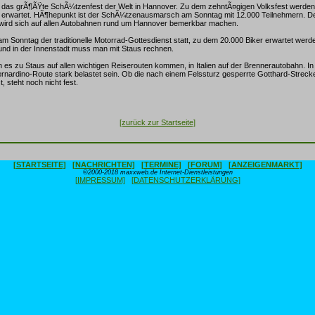
t das grÃ¶ÃŸte SchÃ¼tzenfest der Welt in Hannover. Zu dem zehntÃ¤gigen Volksfest werden
r erwartet. HÃ¶hepunkt ist der SchÃ¼tzenausmarsch am Sonntag mit 12.000 Teilnehmern. D
ird sich auf allen Autobahnen rund um Hannover bemerkbar machen.
am Sonntag der traditionelle Motorrad-Gottesdienst statt, zu dem 20.000 Biker erwartet werd
und in der Innenstadt muss man mit Staus rechnen.
n es zu Staus auf allen wichtigen Reiserouten kommen, in Italien auf der Brennerautobahn. I
ernardino-Route stark belastet sein. Ob die nach einem Felssturz gesperrte Gotthard-Str
t, steht noch nicht fest.
[zurück zur Startseite]
[STARTSEITE]
[NACHRICHTEN]
[TERMINE]
[FORUM]
[ANZEIGENMARKT]
©2000-2018 maxxweb.de Internet-Dienstleistungen
[IMPRESSUM]
[DATENSCHUTZERKLÄRUNG]