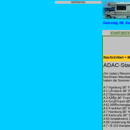
WERBUNG
Samstag, 08. Au
STARTSEITE
Nachrichten > Mo
ADAC-Stau
(hr)
(adac) Riesen
Nordrhein-Westfale
haben die Sommerf
A 7 Hamburg â€“ F
A 1 LÃ¼beck â€“ P
A 2 Oberhausen â
A 3 KÃ¶ln â€“ Fra
A 4 GroÃŸraum â€
A 61 MÃ¶nchengla
A 5 Frankfurt â€“ 
A 7 Hamburg â€“ 
A 8 Karlsruhe â€“ 
A 93 Inntaldreieck 
A 99 Umfahrung 
A 7 / B 310 Kempt