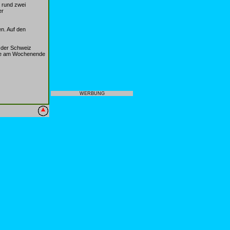
 rund zwei
er
en. Auf den
n der Schweiz
ecke am Wochenende
WERBUNG