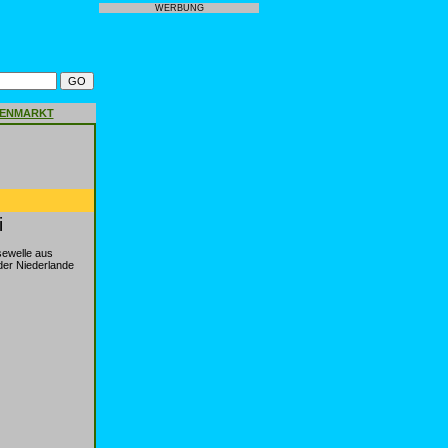
WERBUNG
GENMARKT
i
ewelle aus
der Niederlande