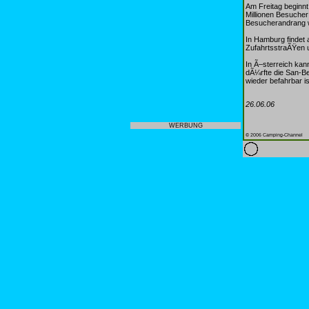
Am Freitag beginn
Millionen Besuche
Besucherandrang w
In Hamburg findet 
ZufahrtsstraÃŸen 
In Ã–sterreich kan
dÃ¼rfte die San-B
wieder befahrbar is
26.06.06
WERBUNG
© 2006 Camping-Channel