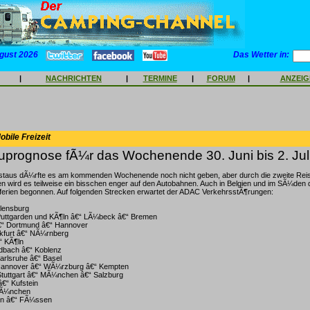
gust 2026
Das Wetter in:
|
NACHRICHTEN
|
TERMINE
|
FORUM
|
ANZEI
bile Freizeit
prognose fÃ¼r das Wochenende 30. Juni bis 2. Jul
staus dÃ¼rfte es am kommenden Wochenende noch nicht geben, aber durch die zweite Reis
n wird es teilweise ein bisschen enger auf den Autobahnen. Auch in Belgien und im SÃ¼den 
erien begonnen. Auf folgenden Strecken erwartet der ADAC VerkehrsstÃ¶rungen:
lensburg
uttgarden und KÃ¶ln â€“ LÃ¼beck â€“ Bremen
€“ Dortmund â€“ Hannover
nkfurt â€“ NÃ¼rnberg
“ KÃ¶ln
dbach â€“ Koblenz
Karlsruhe â€“ Basel
Hannover â€“ WÃ¼rzburg â€“ Kempten
Stuttgart â€“ MÃ¼nchen â€“ Salzburg
â€“ Kufstein
MÃ¼nchen
en â€“ FÃ¼ssen