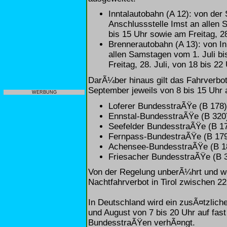
Inntalautobahn (A 12): von der 
Anschlussstelle Imst an allen 
bis 15 Uhr sowie am Freitag, 28
Brennerautobahn (A 13): von 
allen Samstagen vom 1. Juli b
Freitag, 28. Juli, von 18 bis 22 
DarÃ¼ber hinaus gilt das Fahrverbot
September jeweils von 8 bis 15 Uhr
WERBUNG
Loferer BundesstraÃŸe (B 178)
Ennstal-BundesstraÃŸe (B 320
Seefelder BundesstraÃŸe (B 1
Fernpass-BundestraÃŸe (B 179)
Achensee-BundesstraÃŸe (B 18
Friesacher BundesstraÃŸe (B 3
Von der Regelung unberÃ¼hrt und wei
Nachtfahrverbot in Tirol zwischen 22
In Deutschland wird ein zusÃ¤tzlich
und August von 7 bis 20 Uhr auf fast
BundesstraÃŸen verhÃ¤ngt.