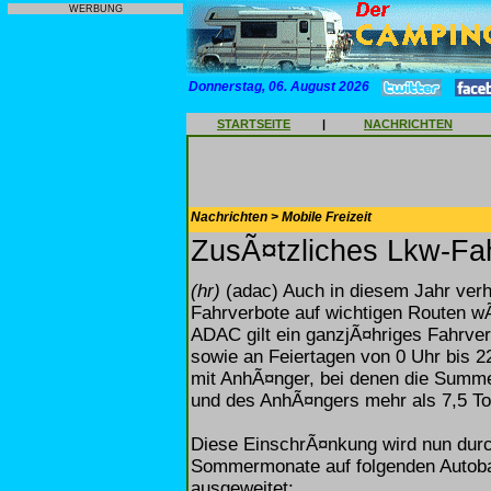
WERBUNG
Donnerstag, 06. August 2026
STARTSEITE
|
NACHRICHTEN
Nachrichten > Mobile Freizeit
ZusÃ¤tzliches Lkw-Fah
(hr)
(adac) Auch in diesem Jahr verh
Fahrverbote auf wichtigen Routen w
ADAC gilt ein ganzjÃ¤hriges Fahrver
sowie an Feiertagen von 0 Uhr bis 
mit AnhÃ¤nger, bei denen die Summ
und des AnhÃ¤ngers mehr als 7,5 To
Diese EinschrÃ¤nkung wird nun dur
Sommermonate auf folgenden Autoba
ausgeweitet: