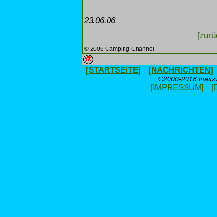
23.06.06
[zurü
© 2006 Camping-Channel
[STARTSEITE]
[NACHRICHTEN]
©2000-2018 maxxwe
[IMPRESSUM]
[