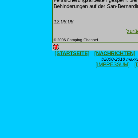
Felssicherungsarbeiten gesperrt ble
Behinderungen auf der San-Bernardin
12.06.06
[zurü
© 2006 Camping-Channel
[STARTSEITE]
[NACHRICHTEN]
©2000-2018 maxxwe
[IMPRESSUM]
[