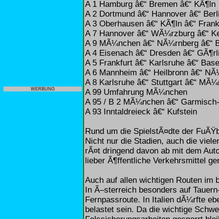
A 1 Hamburg â€“ Bremen â€“ KÃ¶ln
A 2 Dortmund â€“ Hannover â€“ Berl
A 3 Oberhausen â€“ KÃ¶ln â€“ Frank
A 7 Hannover â€“ WÃ¼rzburg â€“ 
A 9 MÃ¼nchen â€“ NÃ¼rnberg â€“ B
A 4 Eisenach â€“ Dresden â€“ GÃ¶rl
A 5 Frankfurt â€“ Karlsruhe â€“ Base
A 6 Mannheim â€“ Heilbronn â€“ NÃ
A 8 Karlsruhe â€“ Stuttgart â€“ MÃ
WERBUNG
A 99 Umfahrung MÃ¼nchen
A 95 / B 2 MÃ¼nchen â€“ Garmisch-
A 93 Inntaldreieck â€“ Kufstein
Rund um die SpielstÃ¤dte der FuÃŸ
Nicht nur die Stadien, auch die vie
rÃ¤t dringend davon ab mit dem Auto
lieber Ã¶ffentliche Verkehrsmittel g
Auch auf allen wichtigen Routen im 
In Ã–sterreich besonders auf Tauern
Fernpassroute. In Italien dÃ¼rfte e
belastet sein. Da die wichtige Schw