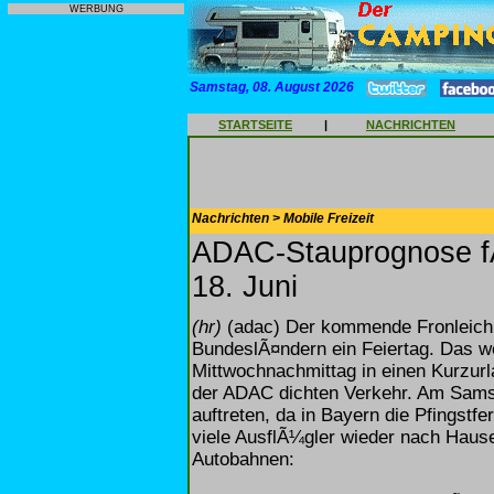
WERBUNG
Samstag, 08. August 2026
STARTSEITE
|
NACHRICHTEN
Nachrichten > Mobile Freizeit
ADAC-Stauprognose f
18. Juni
(hr)
(adac) Der kommende Fronleichna
BundeslÃ¤ndern ein Feiertag. Das w
Mittwochnachmittag in einen Kurzurl
der ADAC dichten Verkehr. Am Sams
auftreten, da in Bayern die Pfingst
viele AusflÃ¼gler wieder nach Haus
Autobahnen: