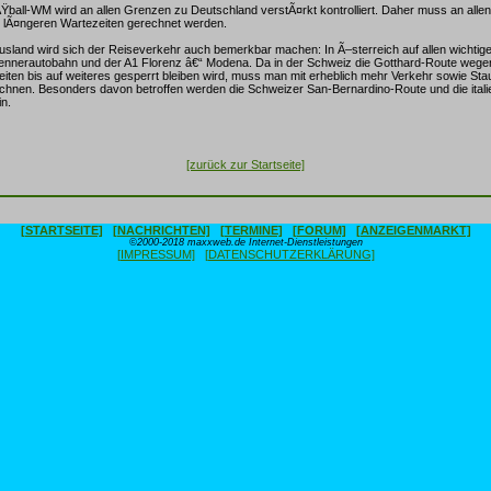
ball-WM wird an allen Grenzen zu Deutschland verstÃ¤rkt kontrolliert. Daher muss an al
it lÃ¤ngeren Wartezeiten gerechnet werden.
sland wird sich der Reiseverkehr auch bemerkbar machen: In Ã–sterreich auf allen wichtig
 Brennerautobahn und der A1 Florenz â€“ Modena. Da in der Schweiz die Gotthard-Route wege
iten bis auf weiteres gesperrt bleiben wird, muss man mit erheblich mehr Verkehr sowie Sta
chnen. Besonders davon betroffen werden die Schweizer San-Bernardino-Route und die itali
n.
[zurück zur Startseite]
[STARTSEITE]
[NACHRICHTEN]
[TERMINE]
[FORUM]
[ANZEIGENMARKT]
©2000-2018 maxxweb.de Internet-Dienstleistungen
[IMPRESSUM]
[DATENSCHUTZERKLÄRUNG]