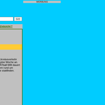
WERBUNG
GENMARKT
kreiseverkehr
h eine Woche an.
uÃŸball-WM dauert
lem rund um
stattfinden.