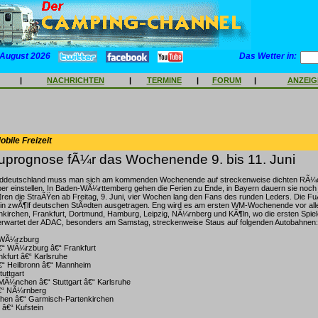
 August 2026
Das Wetter in:
|
NACHRICHTEN
|
TERMINE
|
FORUM
|
ANZEI
bile Freizeit
prognose fÃ¼r das Wochenende 9. bis 11. Juni
ddeutschland muss man sich am kommenden Wochenende auf streckenweise dichten RÃ¼c
ber einstellen. In Baden-WÃ¼rttemberg gehen die Ferien zu Ende, in Bayern dauern sie noc
¶ren die StraÃŸen ab Freitag, 9. Juni, vier Wochen lang den Fans des runden Leders. Die F
ird in zwÃ¶lf deutschen StÃ¤dten ausgetragen. Eng wird es am ersten WM-Wochenende vor al
rchen, Frankfurt, Dortmund, Hamburg, Leipzig, NÃ¼rnberg und KÃ¶ln, wo die ersten Spiele 
rwartet der ADAC, besonders am Samstag, streckenweise Staus auf folgenden Autobahnen:
“ WÃ¼rzburg
€“ WÃ¼rzburg â€“ Frankfurt
nkfurt â€“ Karlsruhe
€“ Heilbronn â€“ Mannheim
tuttgart
 MÃ¼nchen â€“ Stuttgart â€“ Karlsruhe
€“ NÃ¼rnberg
chen â€“ Garmisch-Partenkirchen
k â€“ Kufstein