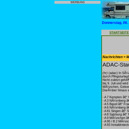
WERBUNG
Donnerstag, 06.
STARTSEITE
Nachrichten > Mo
ADAC-Stau
(hr)
(adac) In SÃ¼
durch Pfingsturlau
Nicht zuletzt gehÃ
bis 9. Juli und w
MÃ¼nchen, Gelsenki
DarÃ¼ber hinaus e
- A 7 Kempten â€
- A 3 NÃ¼rnberg â
- A 5 Basel â€“ Fra
- A 6 NÃ¼rnberg â
- A 81 Singen â€“ S
- A 8 Salzburg â€“
- A 9 MÃ¼nchen â
- A 95 / B 2 MÃ¼n
- A 93 Inntaldreiec