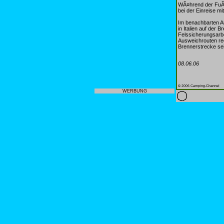
WÃ¤hrend der FuÃŸ
bei der Einreise m
Im benachbarten Au
in Italien auf der
Felssicherungsarbe
Ausweichrouten re
Brennerstrecke sei
08.06.06
© 2006 Camping-Channel
WERBUNG