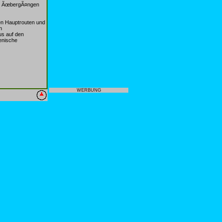
len ÃœbergÃ¤ngen
en Hauptrouten und
n
us auf den
enische
WERBUNG