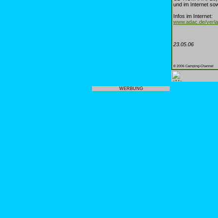
und im Internet so
Infos im Internet:
www.adac.de/verl
23.05.06
© 2006 Camping-Channel
WERBUNG