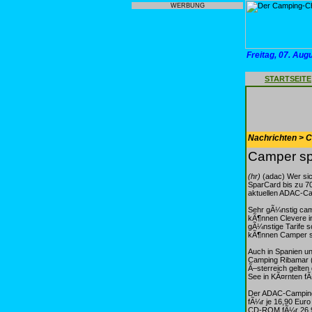
WERBUNG
Freitag, 07. Aug
STARTSEITE
Nachrichten > 
Camper sp
(hr)
(adac) Wer sic
SparCard bis zu 70
aktuellen ADAC-C
Sehr gÃ¼nstig camp
kÃ¶nnen Clevere in
gÃ¼nstige Tarife s
kÃ¶nnen Camper so
Auch in Spanien un
Camping Ribamar (b
Ã–sterreich gelten
See in KÃ¤rnten f
Der ADAC-Camping
fÃ¼r je 16,90 Euro
CD-ROM fÃ¼r 26,90