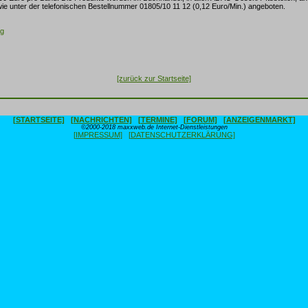
wie unter der telefonischen Bestellnummer 01805/10 11 12 (0,12 Euro/Min.) angeboten.
ag
[zurück zur Startseite]
[STARTSEITE]
[NACHRICHTEN]
[TERMINE]
[FORUM]
[ANZEIGENMARKT]
©2000-2018 maxxweb.de Internet-Dienstleistungen
[IMPRESSUM]
[DATENSCHUTZERKLÄRUNG]