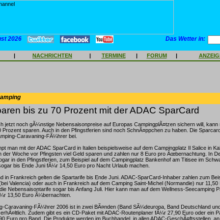
ust 2026
Das Wetter in:
|
NACHRICHTEN
|
TERMINE
|
FORUM
|
ANZEI
Camping
aren bis zu 70 Prozent mit der ADAC SparCard
h jetzt noch gÃ¼nstige Nebensaisonpreise auf Europas CampingplÃ¤tzen sichern will, kann 
 Prozent sparen. Auch in den Pfingstferien sind noch SchnÃ¤ppchen zu haben. Die Sparcard
amping-Caravaning-FÃ¼hrer bei.
t man mit der ADAC SparCard in Italien beispielsweise auf dem Campingplatz Il Salice in Kal
 der Woche vor Pfingsten viel Geld sparen und zahlen nur 8 Euro pro Ãœbernachtung. In De
ogar in den Pfingstferien, zum Beispiel auf dem Campingplatz Bankenhof am Titisee im Schw
gar bis Ende Juni fÃ¼r 14,50 Euro pro Nacht Urlaub machen.
d in Frankreich gelten die Spartarife bis Ende Juni. ADAC-SparCard-Inhaber zahlen zum Bei
ei Valencia) oder auch in Frankreich auf dem Camping Saint-Michel (Normandie) nur 11,50 
 die Nebensaisontarife sogar bis Anfang Juli. Hier kann man auf dem Wellness-Seecamping 
Ã¼r 13,50 Euro Ã¼bernachten.
-Caravaning-FÃ¼hrer 2006 ist in zwei BÃ¤nden (Band SÃ¼deuropa, Band Deutschland un
 erhÃ¤ltlich. Zudem gibt es ein CD-Paket mit ADAC-Routenplaner fÃ¼r 27,90 Euro oder ein 
 Euro pro Band. Die Produkte werden im Buchhandel, in allen ADAC-GeschÃ¤ftsstellen, an 