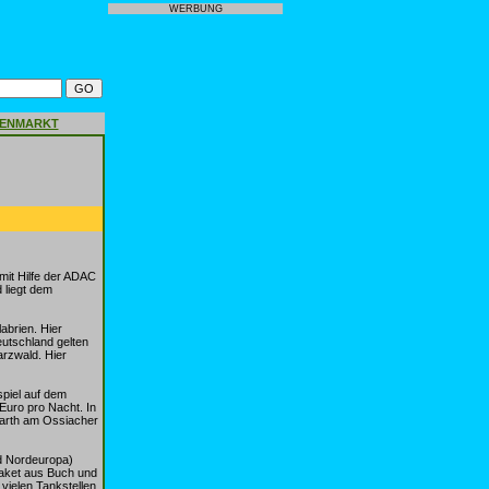
WERBUNG
GENMARKT
mit Hilfe der ADAC
 liegt dem
abrien. Hier
utschland gelten
arzwald. Hier
spiel auf dem
Euro pro Nacht. In
Parth am Ossiacher
d Nordeuropa)
Paket aus Buch und
vielen Tankstellen