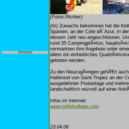
(Fotos:Richter)
(hr)
Zuwachs bekommen hat die Kette
Spanien, an der Cote dÂ´Azur, in de
diesem Jahr neu angeschlossen. Unte
rund 35 CampingplÃ¤tze, hauptsÃ¤c
vermarkten ihre Angebote unter ein
WERBUNG
allem ein einheitliches QualitÃ¤tsn
geboten werden.
Zu den NeuzugÃ¤ngen gehÃ¶rt auch d
Halbinsel von Saint-Tropez an der Co
ausgedehnter Poolanlage und mehrer
landschaftlich reizvoll auf einer A
Infos im Internet:
www.yellohvillage.com
23.04.06