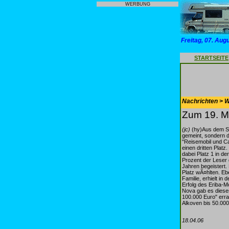
WERBUNG
Freitag, 07. Aug
STARTSEITE
Nachrichten > 
Zum 19. Ma
(jc)
(hy)Aus dem SÃ¼
gemeint, sondern 
"Reisemobil und Ca
einen dritten Plat
dabei Platz 1 in d
Prozent der Leser 
Jahren begeistert
Platz wÃ¤hlten. Eb
Familie, erhielt i
Erfolg des Eriba-M
Nova gab es dieses
100.000 Euro" err
Alkoven bis 50.000
18.04.06