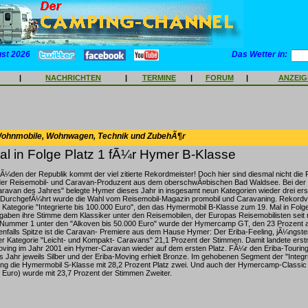
ust 2026
Das Wetter in:
|
NACHRICHTEN
|
TERMINE
|
FORUM
|
ANZEI
Wohnmobile, Wohnwagen, Technik und ZubehÃ¶r
l in Folge Platz 1 fÃ¼r Hymer B-Klasse
den der Republik kommt der viel zitierte Rekordmeister! Doch hier sind diesmal nicht die 
der Reisemobil- und Caravan-Produzent aus dem oberschwÃ¤bischen Bad Waldsee. Bei der
ravan des Jahres" belegte Hymer dieses Jahr in insgesamt neun Kategorien wieder drei erst
z. DurchgefÃ¼hrt wurde die Wahl vom Reisemobil-Magazin promobil und Caravaning. Rekordve
er Kategorie "Integrierte bis 100.000 Euro", den das Hymermobil B-Klasse zum 19. Mal in Folge
gaben ihre Stimme dem Klassiker unter den Reisemobilen, der Europas Reisemobilisten seit
. Nummer 1 unter den "Alkoven bis 50.000 Euro" wurde der Hymercamp GT, den 23 Prozent a
enfalls Spitze ist die Caravan- Premiere aus dem Hause Hymer: Der Eriba-Feeling, jÃ¼ngste
n der Kategorie "Leicht- und Kompakt- Caravans" 21,1 Prozent der Stimmen. Damit landete er
oving im Jahr 2001 ein Hymer-Caravan wieder auf dem ersten Platz. FÃ¼r den Eriba-Touring
 Jahr jeweils Silber und der Eriba-Moving erhielt Bronze. Im gehobenen Segment der "Integ
ang die Hymermobil S-Klasse mit 28,2 Prozent Platz zwei. Und auch der Hymercamp-Classic 
 Euro) wurde mit 23,7 Prozent der Stimmen Zweiter.