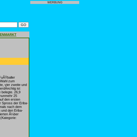
WERBUNG
GENMARKT
FuÃŸballer
 Wahl zum
e, vier zweite und
rdÃ¤chtig ist
 belegte. 26,9
 nunmehr 25
uf den ersten
r Spross der Eriba-
stmals nach dem
 und den Eriba-
rierten Ã¼ber
(Kategorie: