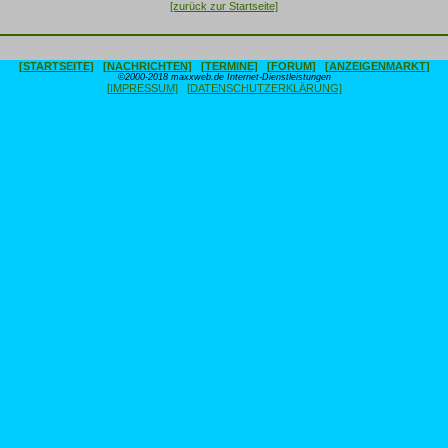
[zurück zur Startseite]
[STARTSEITE]
[NACHRICHTEN]
[TERMINE]
[FORUM]
[ANZEIGENMARKT]
©2000-2018 maxxweb.de Internet-Dienstleistungen
[IMPRESSUM]
[DATENSCHUTZERKLÄRUNG]