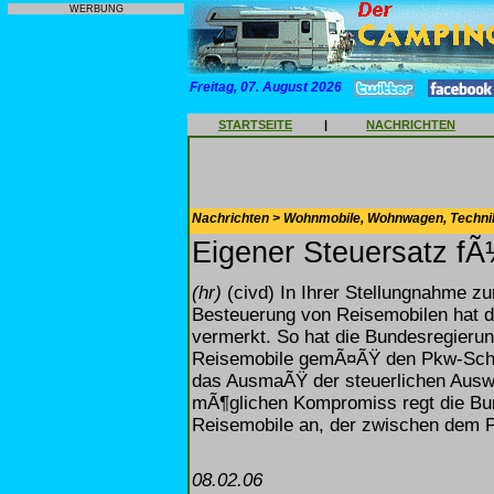
WERBUNG
Freitag, 07. August 2026
STARTSEITE
|
NACHRICHTEN
Nachrichten > Wohnmobile, Wohnwagen, Techni
Eigener Steuersatz fÃ
(hr)
(civd) In Ihrer Stellungnahme z
Besteuerung von Reisemobilen hat di
vermerkt. So hat die Bundesregieru
Reisemobile gemÃ¤ÃŸ den Pkw-Schad
das AusmaÃŸ der steuerlichen Auswi
mÃ¶glichen Kompromiss regt die Bu
Reisemobile an, der zwischen dem P
08.02.06