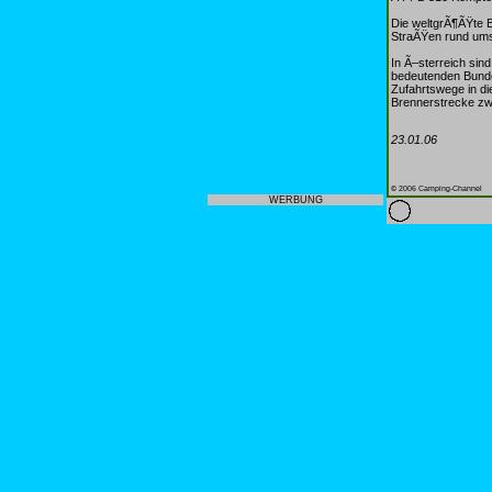
Die weltgrÃ¶ÃŸte 
StraÃŸen rund ums
In Ã–sterreich sind
bedeutenden Bunde
Zufahrtswege in di
Brennerstrecke zw
23.01.06
© 2006 Camping-Channel
WERBUNG