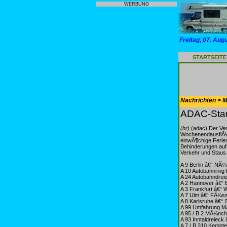
WERBUNG
Freitag, 07. Aug
STARTSEITE
Nachrichten > Mo
ADAC-Stau
(hr)
(adac) Der Verk
WochenendausflÃ¼gl
einwÃ¶chige Ferien
Behinderungen auf 
Verkehr und Staus 
A 9 Berlin â€“ NÃ
A 10 Autobahnring 
A 24 Autobahndreie
A 2 Hannover â€“ B
A 3 Frankfurt â€“
A 7 Ulm â€“ FÃ¼s
A 8 Karlsruhe â€“ 
A 99 Umfahrung 
A 95 / B 2 MÃ¼nch
A 93 Inntaldreieck 
A 7 / B 310 Kempt