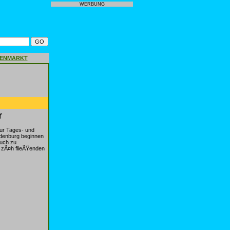
WERBUNG
GENMARKT
r
nur Tages- und
andenburg beginnen
auch zu
f zÃ¤h flieÃŸenden