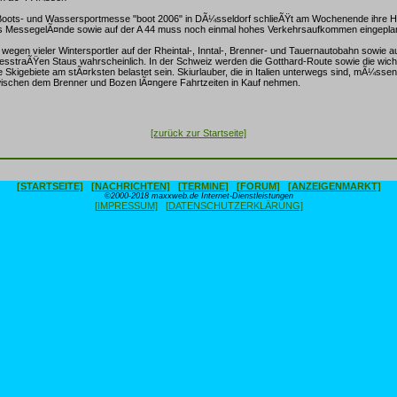
Boots- und Wassersportmesse "boot 2006" in DÃ¼sseldorf schlieÃŸt am Wochenende ihre Ha
 MessegelÃ¤nde sowie auf der A 44 muss noch einmal hohes Verkehrsaufkommen eingepla
 wegen vieler Wintersportler auf der Rheintal-, Inntal-, Brenner- und Tauernautobahn sowie au
sstraÃŸen Staus wahrscheinlich. In der Schweiz werden die Gotthard-Route sowie die wich
e Skigebiete am stÃ¤rksten belastet sein. Skiurlauber, die in Italien unterwegs sind, mÃ¼ssen
ischen dem Brenner und Bozen lÃ¤ngere Fahrtzeiten in Kauf nehmen.
[zurück zur Startseite]
[STARTSEITE]
[NACHRICHTEN]
[TERMINE]
[FORUM]
[ANZEIGENMARKT]
©2000-2018 maxxweb.de Internet-Dienstleistungen
[IMPRESSUM]
[DATENSCHUTZERKLÄRUNG]