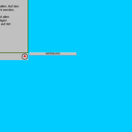
llen. Auf den
nt werden.
f allen
tigen
 auf der
WERBUNG