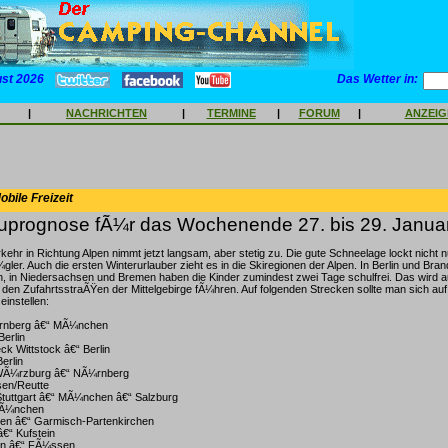
ust 2026
Das Wetter in:
|
NACHRICHTEN
|
TERMINE
|
FORUM
|
ANZEI
bile Freizeit
prognose fÃ¼r das Wochenende 27. bis 29. Janua
ehr in Richtung Alpen nimmt jetzt langsam, aber stetig zu. Die gute Schneelage lockt nicht 
er. Auch die ersten Winterurlauber zieht es in die Skiregionen der Alpen. In Berlin und Br
, in Niedersachsen und Bremen haben die Kinder zumindest zwei Tage schulfrei. Das wird 
den ZufahrtsstraÃŸen der Mittelgebirge fÃ¼hren. Auf folgenden Strecken sollte man sich au
einstellen:
¼rnberg â€“ MÃ¼nchen
Berlin
ck Wittstock â€“ Berlin
erlin
 WÃ¼rzburg â€“ NÃ¼rnberg
sen/Reutte
Stuttgart â€“ MÃ¼nchen â€“ Salzburg
MÃ¼nchen
en â€“ Garmisch-Partenkirchen
â€“ Kufstein
en â€“ FÃ¼ssen