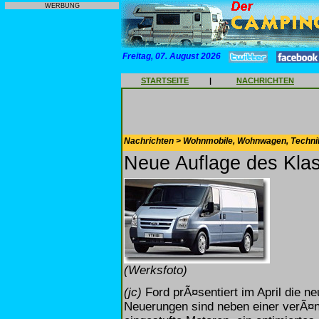
WERBUNG
Freitag, 07. August 2026
STARTSEITE
|
NACHRICHTEN
Nachrichten > Wohnmobile, Wohnwagen, Techni
Neue Auflage des Klas
(Werksfoto)
(jc)
Ford prÃ¤sentiert im April die ne
Neuerungen sind neben einer verÃ¤n