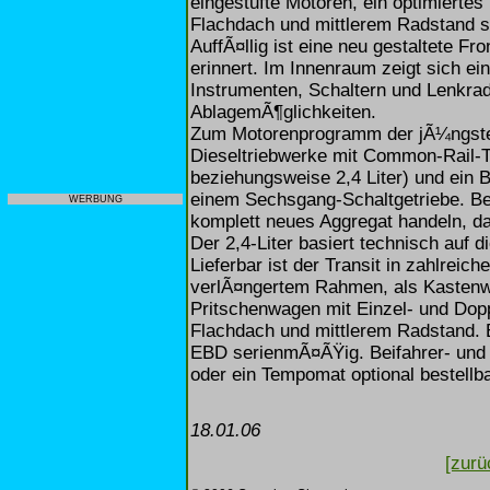
eingestufte Motoren, ein optimiertes
Flachdach und mittlerem Radstand so
AuffÃ¤llig ist eine neu gestaltete Fr
erinnert. Im Innenraum zeigt sich ei
Instrumenten, Schaltern und Lenkrad
AblagemÃ¶glichkeiten.
Zum Motorenprogramm der jÃ¼ngsten
Dieseltriebwerke mit Common-Rail-T
beziehungsweise 2,4 Liter) und ein 
einem Sechsgang-Schaltgetriebe. Bei
WERBUNG
komplett neues Aggregat handeln, da
Der 2,4-Liter basiert technisch auf 
Lieferbar ist der Transit in zahlreic
verlÃ¤ngertem Rahmen, als Kastenw
Pritschenwagen mit Einzel- und Dopp
Flachdach und mittlerem Radstand. 
EBD serienmÃ¤ÃŸig. Beifahrer- und 
oder ein Tempomat optional bestellba
18.01.06
[zurü