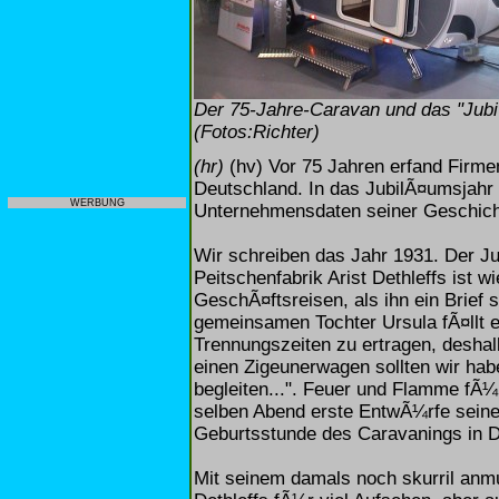
Der 75-Jahre-Caravan und das "Jubiva
(Fotos:Richter)
(hr)
(hv) Vor 75 Jahren erfand Firme
Deutschland. In das JubilÃ¤umsjahr 
WERBUNG
Unternehmensdaten seiner Geschichte
Wir schreiben das Jahr 1931. Der Ju
Peitschenfabrik Arist Dethleffs ist w
GeschÃ¤ftsreisen, als ihn ein Brief s
gemeinsamen Tochter Ursula fÃ¤llt e
Trennungszeiten zu ertragen, deshalb
einen Zigeunerwagen sollten wir hab
begleiten...". Feuer und Flamme fÃ¼
selben Abend erste EntwÃ¼rfe seine
Geburtsstunde des Caravanings in D
Mit seinem damals noch skurril an