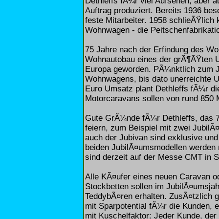
Dethleffs fÃ¼r viel Aufsehen, aber 
Auftrag produziert. Bereits 1936 be
feste Mitarbeiter. 1958 schlieÃŸlich
Wohnwagen - die Peitschenfabrikati
75 Jahre nach der Erfindung des Woh
Wohnautobau eines der grÃ¶ÃŸten U
Europa geworden. PÃ¼nktlich zum Ju
Wohnwagens, bis dato unerreichte 
Euro Umsatz plant Dethleffs fÃ¼r d
Motorcaravans sollen von rund 850 Mi
Gute GrÃ¼nde fÃ¼r Dethleffs, das 
feiern, zum Beispiel mit zwei Jubil
auch der Jubivan sind exklusive und 
beiden JubilÃ¤umsmodellen werden 
sind derzeit auf der Messe CMT in St
Alle KÃ¤ufer eines neuen Caravan o
Stockbetten sollen im JubilÃ¤umsjahr
TeddybÃ¤ren erhalten. ZusÃ¤tzlich 
mit Sparpotential fÃ¼r die Kunden, 
mit Kuschelfaktor: Jeder Kunde, der