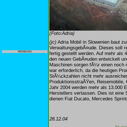
(Foto:Adria)
(jc)
Adria Mobil in Slowenien baut zu
VerwaltungsgebÃ¤ude. Dieses soll r
WERBUNG
fertig gestellt werden. Auf mehr als
den neuen GebÃ¤uden entwickelt und
Maschinen sorgen fÃ¼r einen noch r
war erforderlich, da die heutigen Pr
StÃ¼ckzahlen nicht mehr ausreichen.
ProduktionsstraÃŸen, Reisemobile, 
Jahr 2004 werden mehr als 13.000 E
Herstellers verlassen. Dies ist eine
dienen Fiat Ducato, Mercedes Sprinte
28.12.04