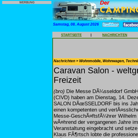
WERBUNG
Samstag, 08. August 2026
STARTSEITE
|
NACHRICHTEN
Nachrichten > Wohnmobile, Wohnwagen, Techni
Caravan Salon - welt
Freizeit
(bro)
Die Messe DÃ¼sseldorf GmbH u
(CIVD) haben am Dienstag, 14. De
SALON DÃœSSELDORF bis ins Jahr 2
einen kompetenten und verlÃ¤ssliche
Messe-GeschÃ¤ftsfÃ¼hrer Wilhelm N
wÃ¤hrend der vergangenen Jahre imme
Veranstaltung eingebracht und setze
Klaus FÃ¶rtsch lobte die profession