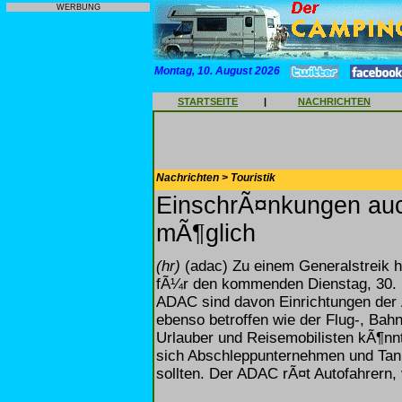
WERBUNG
Montag, 10. August 2026
STARTSEITE
|
NACHRICHTEN
Nachrichten > Touristik
EinschrÃ¤nkungen au
mÃ¶glich
(hr)
(adac) Zu einem Generalstreik h
fÃ¼r den kommenden Dienstag, 30. 
ADAC sind davon Einrichtungen der 
ebenso betroffen wie der Flug-, Ba
Urlauber und Reisemobilisten kÃ¶nn
sich Abschleppunternehmen und Tan
sollten. Der ADAC rÃ¤t Autofahrern, 