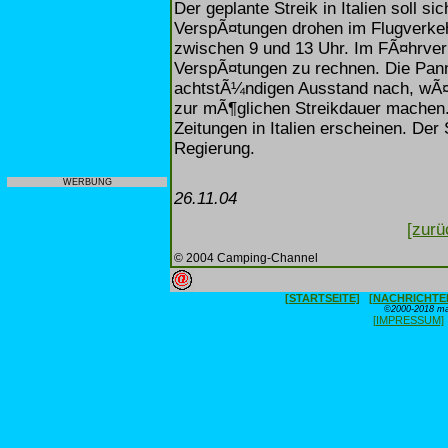
Der geplante Streik in Italien soll si
VerspÃ¤tungen drohen im Flugverke
zwischen 9 und 13 Uhr. Im FÃ¤hrverk
VerspÃ¤tungen zu rechnen. Die Pann
achtstÃ¼ndigen Ausstand nach, wÃ¤
zur mÃ¶glichen Streikdauer machen
Zeitungen in Italien erscheinen. Der 
Regierung.
WERBUNG
26.11.04
[zurü
© 2004 Camping-Channel
[STARTSEITE]
[NACHRICHTE
©2000-2018 max
[IMPRESSUM]