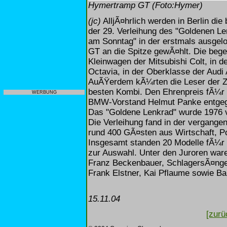
Hymertramp GT (Foto:Hymer)
(jc)
AlljÃ¤hrlich werden in Berlin di
der 29. Verleihung des "Goldenen Len
am Sonntag" in der erstmals ausgel
GT an die Spitze gewÃ¤hlt. Die bege
Kleinwagen der Mitsubishi Colt, in 
Octavia, in der Oberklasse der Audi
AuÃŸerdem kÃ¼rten die Leser der Z
besten Kombi. Den Ehrenpreis fÃ¼r
WERBUNG
BMW-Vorstand Helmut Panke entge
Das "Goldene Lenkrad" wurde 1976 v
Die Verleihung fand in der vergange
rund 400 GÃ¤sten aus Wirtschaft, Pol
Insgesamt standen 20 Modelle fÃ¼r P
zur Auswahl. Unter den Juroren ware
Franz Beckenbauer, SchlagersÃ¤nger
Frank Elstner, Kai Pflaume sowie B
15.11.04
[zurü