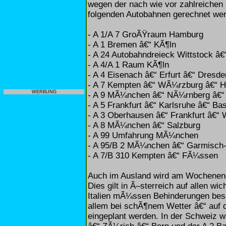
wegen der nach wie vor zahlreichen
folgenden Autobahnen gerechnet we
- A 1/A 7 GroÃŸraum Hamburg
- A 1 Bremen â€“ KÃ¶ln
- A 24 Autobahndreieck Wittstock â€“
- A 4/A 1 Raum KÃ¶ln
- A 4 Eisenach â€“ Erfurt â€“ Dresde
- A 7 Kempten â€“ WÃ¼rzburg â€“ 
WERBUNG
- A 9 MÃ¼nchen â€“ NÃ¼rnberg â€“ 
- A 5 Frankfurt â€“ Karlsruhe â€“ Ba
- A 3 Oberhausen â€“ Frankfurt â€
- A 8 MÃ¼nchen â€“ Salzburg
- A 99 Umfahrung MÃ¼nchen
- A 95/B 2 MÃ¼nchen â€“ Garmisch-
- A 7/B 310 Kempten â€“ FÃ¼ssen
Auch im Ausland wird am Wochenende
Dies gilt in Ã–sterreich auf allen w
Italien mÃ¼ssen Behinderungen beso
allem bei schÃ¶nem Wetter â€“ auf
eingeplant werden. In der Schweiz 