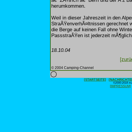
â€“ ZÃ¼rich â€“ Bern und der A 2 Ba
herumkommen.
Weil in dieser Jahreszeit in den Alpe
StraÃŸenverhÃ¤ltnissen gerechnet we
die Berge auf keinen Fall ohne Winte
PassstraÃŸen ist jederzeit mÃ¶glich
18.10.04
[zurü
© 2004 Camping-Channel
[STARTSEITE]
[NACHRICHTE
©2000-2018 max
[IMPRESSUM]