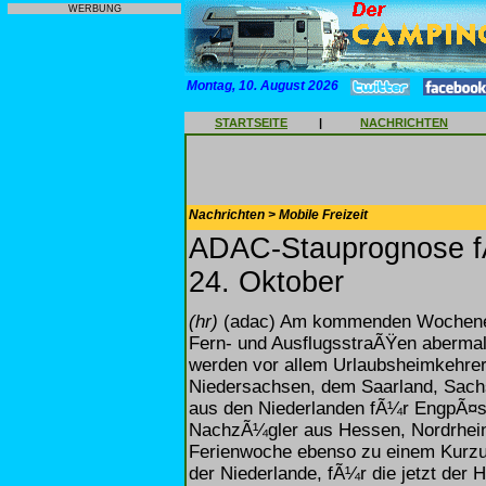
WERBUNG
Montag, 10. August 2026
STARTSEITE
|
NACHRICHTEN
Nachrichten > Mobile Freizeit
ADAC-Stauprognose f
24. Oktober
(hr)
(adac) Am kommenden Wochenend
Fern- und AusflugsstraÃŸen abermal
werden vor allem Urlaubsheimkehr
Niedersachsen, dem Saarland, Sach
aus den Niederlanden fÃ¼r EngpÃ¤s
NachzÃ¼gler aus Hessen, Nordrhein-
Ferienwoche ebenso zu einem Kurzu
der Niederlande, fÃ¼r die jetzt der 