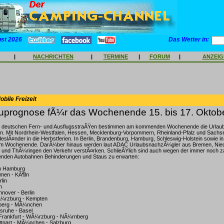
ust 2026
Das Wetter in:
|
NACHRICHTEN
|
TERMINE
|
FORUM
|
ANZEI
bile Freizeit
prognose fÃ¼r das Wochenende 15. bis 17. Oktob
n deutschen Fern- und AusflugsstraÃŸen bestimmen am kommenden Wochenende die Urlau
. Mit Nordrhein-Westfalen, Hessen, Mecklenburg-Vorpommern, Rheinland-Pfalz und Sachse
eslÃ¤nder in die Herbstferien. In Berlin, Brandenburg, Hamburg, Schleswig-Holstein sowie 
 am Wochenende. DarÃ¼ber hinaus werden laut ADAC UrlaubsnachzÃ¼gler aus Bremen, Nie
 und ThÃ¼ringen den Verkehr verstÃ¤rken. SchlieÃŸlich sind auch wegen der immer noch z
lgenden Autobahnen Behinderungen und Staus zu erwarten:
m Hamburg
men - KÃ¶ln
lin
n
nover - Berlin
Ã¼rzburg - Kempten
nberg - MÃ¼nchen
lsruhe - Basel
Frankfurt - WÃ¼rzburg - NÃ¼rnberg
uttgart - MÃ¼nchen - Salzburg