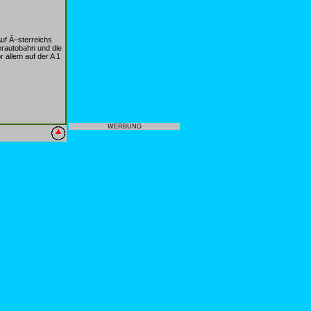
uf Ã–sterreichs
erautobahn und die
allem auf der A 1
WERBUNG