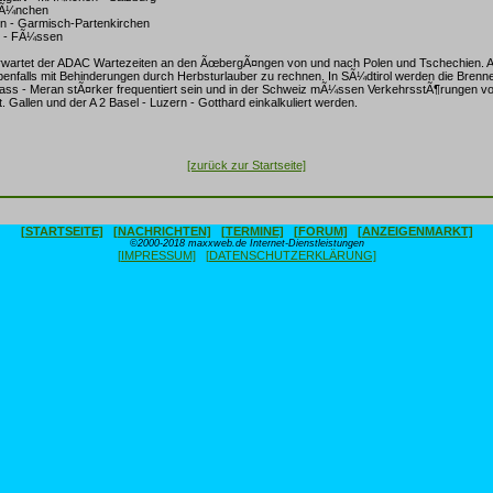
MÃ¼nchen
n - Garmisch-Partenkirchen
n - FÃ¼ssen
wartet der ADAC Wartezeiten an den ÃœbergÃ¤ngen von und nach Polen und Tschechien. A
benfalls mit Behinderungen durch Herbsturlauber zu rechnen. In SÃ¼dtirol werden die Brenn
ss - Meran stÃ¤rker frequentiert sein und in der Schweiz mÃ¼ssen VerkehrsstÃ¶rungen vor 
. Gallen und der A 2 Basel - Luzern - Gotthard einkalkuliert werden.
[zurück zur Startseite]
[STARTSEITE]
[NACHRICHTEN]
[TERMINE]
[FORUM]
[ANZEIGENMARKT]
©2000-2018 maxxweb.de Internet-Dienstleistungen
[IMPRESSUM]
[DATENSCHUTZERKLÄRUNG]