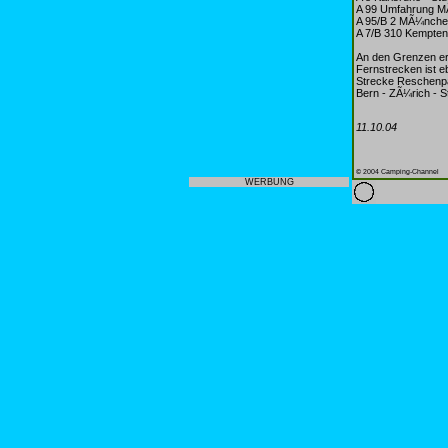
A 99 Umfahrung 
A 95/B 2 MÃ¼nche
A 7/B 310 Kempte
An den Grenzen er
Fernstrecken ist e
Strecke Reschenpa
Bern - ZÃ¼rich - St
11.10.04
© 2004 Camping-Channel
WERBUNG