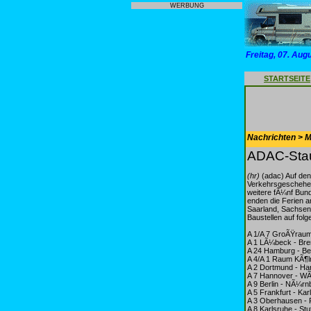
WERBUNG
Freitag, 07. Aug
STARTSEITE
Nachrichten > Mo
ADAC-Stau
(hr)
(adac) Auf de
Verkehrsgeschehen
weitere fÃ¼nf Bund
enden die Ferien
Saarland, Sachsen
Baustellen auf fo
A 1/A 7 GroÃŸrau
A 1 LÃ¼beck - Bre
A 24 Hamburg - Ber
A 4/A 1 Raum KÃ¶l
A 2 Dortmund - Han
A 7 Hannover - W
A 9 Berlin - NÃ¼r
A 5 Frankfurt - Kar
A 3 Oberhausen - 
A 8 Karlsruhe - St