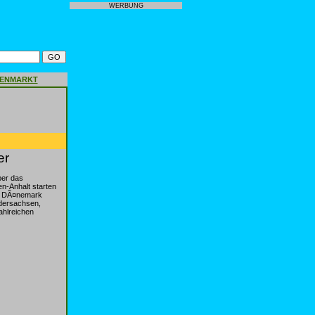
WERBUNG
GENMARKT
er
ber das
n-Anhalt starten
in DÃ¤nemark
dersachsen,
ahlreichen