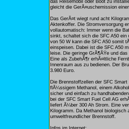
das Reisemobil oder Boot zu installi
gleicht die GerÃ¤uschemission eine
Das GerÃ¤t wiegt rund acht Kilogram
Aktenkoffer. Die Stromversorgung erf
vollautomatisch: Immer wenn die Ba
sinkt, schaltet sich die SFC A50 ein 
von 50 W kann die SFC A50 somit tÃ
einspeisen. Dabei ist die SFC A50 
leise. Die geringe GrÃ¶ÃŸe und das
Eine als ZubehÃ¶r erhÃ¤ltliche Fer
Innenraum aus zu bedienen. Der Bru
3.980 Euro.
Die Brennstoffzellen der SFC Smart
flÃ¼ssigem Methanol, einem Alkohol 
sicher und einfach zu handhabenden 
bei der SFC Smart Fuel Cell AG erhÃ
liefert Ã¼ber 300 Ah Strom. Eine ve
Kilogramm. Da Methanol biologisch a
umweltfreundlicher Brennstoff.
Infos im Internet: