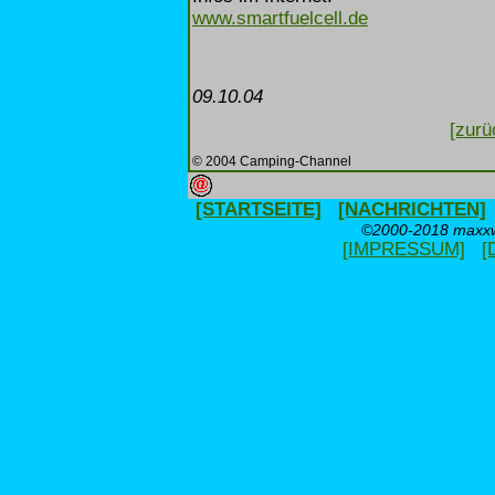
www.smartfuelcell.de
09.10.04
[zurü
© 2004 Camping-Channel
[STARTSEITE]
[NACHRICHTEN]
©2000-2018 maxxwe
[IMPRESSUM]
[