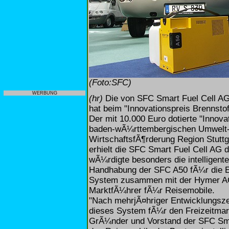
(Foto:SFC)
WERBUNG
(hr)
Die von SFC Smart Fuel Cell AG
hat beim "Innovationspreis Brennstof
Der mit 10.000 Euro dotierte "Innova
baden-wÃ¼rttembergischen Umwelt- 
WirtschaftsfÃ¶rderung Region Stut
erhielt die SFC Smart Fuel Cell AG 
wÃ¼rdigte besonders die intelligent
Handhabung der SFC A50 fÃ¼r die E
System zusammen mit der Hymer AG
MarktfÃ¼hrer fÃ¼r Reisemobile.
"Nach mehrjÃ¤hriger Entwicklungszei
dieses System fÃ¼r den Freizeitmar
GrÃ¼nder und Vorstand der SFC Smar