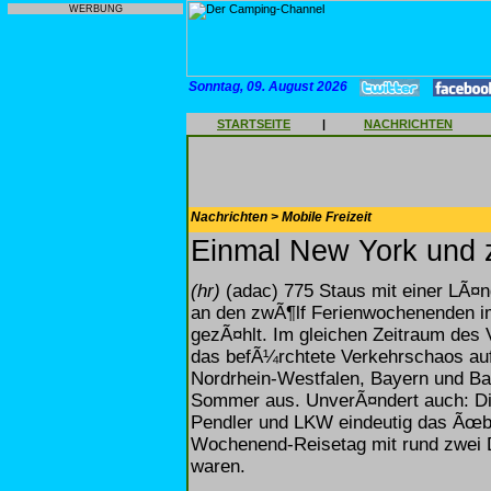
WERBUNG
Sonntag, 09. August 2026
STARTSEITE
|
NACHRICHTEN
Nachrichten > Mobile Freizeit
Einmal New York und
(hr)
(adac) 775 Staus mit einer LÃ¤
an den zwÃ¶lf Ferienwochenenden 
gezÃ¤hlt. Im gleichen Zeitraum des 
das befÃ¼rchtete Verkehrschaos aufg
Nordrhein-Westfalen, Bayern und B
Sommer aus. UnverÃ¤ndert auch: Die
Pendler und LKW eindeutig das Ãœbe
Wochenend-Reisetag mit rund zwei Dr
waren.