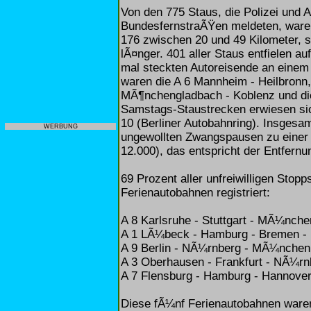
Von den 775 Staus, die Polizei und
BundesfernstraÃŸen meldeten, waren
176 zwischen 20 und 49 Kilometer, s
lÃ¤nger. 401 aller Staus entfielen a
mal steckten Autoreisende an einem 
waren die A 6 Mannheim - Heilbronn,
MÃ¶nchengladbach - Koblenz und die 
Samstags-Staustrecken erwiesen si
10 (Berliner Autobahnring). Insges
WERBUNG
ungewollten Zwangspausen zu einer 
12.000), das entspricht der Entfern
69 Prozent aller unfreiwilligen Stop
Ferienautobahnen registriert:
A 8 Karlsruhe - Stuttgart - MÃ¼nche
A 1 LÃ¼beck - Hamburg - Bremen - 
A 9 Berlin - NÃ¼rnberg - MÃ¼nchen
A 3 Oberhausen - Frankfurt - NÃ¼rn
A 7 Flensburg - Hamburg - Hannove
Diese fÃ¼nf Ferienautobahnen ware