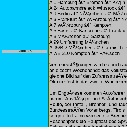
A 1 Hamburg â€“ Bremen â€“ KÃ¶ln
A 24 Autobahndreieck Wittstock â€“ 
A 9 Berlin â€“ NÃ¼rnberg â€“ MÃ¼
A 3 Frankfurt â€“ WÃ¼rzburg â€“ N
A 7 WÃ¼rzburg â€“ Kempten
A 5 Basel â€“ Karlsruhe â€“ Frankfur
A 8 MÃ¼nchen â€“ Salzburg
A 99 Umfahrung MÃ¼nchen
A 95/B 2 MÃ¼nchen â€“ Garmisch-P
WERBUNG
A 7/B 310 Kempten â€“ FÃ¼ssen
VerkehrsstÃ¶rungen wird es auch au
an diesem Wochenende das Volksfes
gleiche Bild auf den ZufahrtsstraÃ
Oktoberfest in das zweite Wochenen
Um EngpÃ¤sse kommen Autofahrer au
herum. AusflÃ¼gler und SpÃ¤turlaub
Route, der Inntal-, Brenner- und Ta
BundesstraÃŸen Vorarlbergs, Tirols
sorgen. In Italien werden die Brenn
Reschenpass die Hauptlast des SpÃ¤t