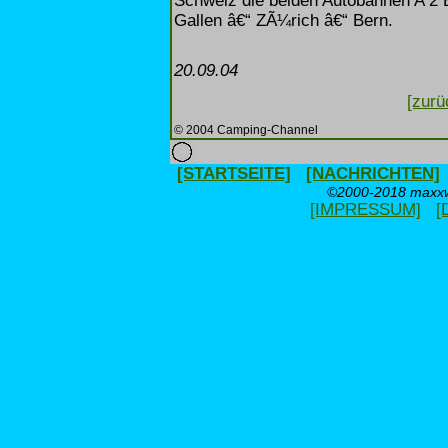
Schweiz die beiden Autobahnen A 2 B
Gallen â€“ ZÃ¼rich â€“ Bern.
20.09.04
[zurü
© 2004 Camping-Channel
[STARTSEITE]
[NACHRICHTEN]
©2000-2018 maxxwe
[IMPRESSUM]
[