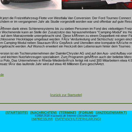
 jetzt die Freizeitfahrzeug-Flotte von Westfalia Van Conversion: Der Ford Tourneo Connect E
achdem er im vergangenen Jahr als Studie vorgestellt worden war und offenbar auf gute Re
kÃ¶nnen dank eines Schienensystems bis zu sieben Personen im Fond des vielseitigen Freiz
m Wochenende kann an Stelle der Zusatzsitze das herausnehmbare "Camping-Modul" ins H
 auf dem Matratzenteile untergebracht sind. Diese kÃ¶nnen zu einem Doppelbett mit einer F
schlossener Heckklappe umgebaut werden. FÃ¼r Verdunkelung und Sichtschutz sorgen eincl
dem Camping-Modul neben Stauraum fÃ¼r GepÃ¤ck und Utensilien eine kompakte KÃ¼che mi
rgebracht werden. Auf Wunsch erweitert ein Heckzelt den Lebensraum hinter dem Tourneo.
ersion ist ein Tochterunternehmen der DaimlerChrysler AG und auf den Aus- und Aufbau vo
n und leichten Nutzfahrzeugen spezialisiert. Zum Programm gehÃ¶ren auch der beliebte Me
co Polo. Das Unternehmen in Rheda-WiedenbrÃ¼ck fertigt mit rund 300 Mitarbeitern etwa 4
satz fÃ¼r das laufende Jahr wird auf etwa 48 Millionen Euro geschÃ¤tzt.
.de
[zurück zur Startseite]
[STARTSEITE]
[NACHRICHTEN]
[TERMINE]
[FORUM]
[ANZEIGENMARKT]
©2000-2018 maxxweb.de Internet-Dienstleistungen
[IMPRESSUM]
[DATENSCHUTZERKLÄRUNG]