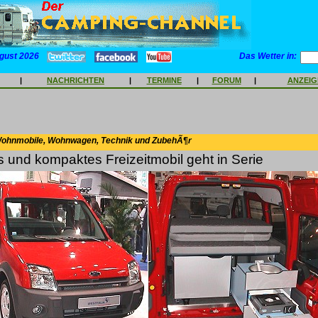
gust 2026
Das Wetter in:
|
NACHRICHTEN
|
TERMINE
|
FORUM
|
ANZEI
Wohnmobile, Wohnwagen, Technik und ZubehÃ¶r
es und kompaktes Freizeitmobil geht in Serie