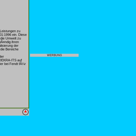
 Leistungen zu
1:1996 ein. Diese
f die Umwelt zu
tÃ¤ndig ihren
lisierung der
 die Bereiche
WERBUNG
der
 DEKRA-ITS auf
der bei Fendt fÃ¼r