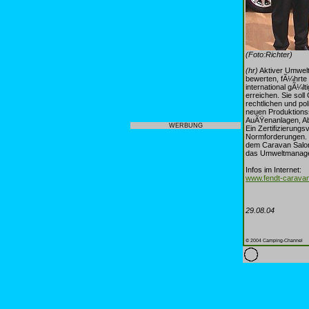
(Foto:Richter)
(hr)
Aktiver Umwelt
bewerten, fÃ¼hrte
international gÃ¼l
erreichen. Sie sol
rechtlichen und po
neuen Produktionss
AuÃŸenanlagen, Ab
WERBUNG
Ein Zertifizierung
Normforderungen. 
dem Caravan Salon 
das Umweltmanagem
Infos im Internet:
www.fendt-carava
29.08.04
© 2004 Camping-Channel