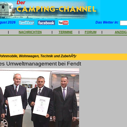
gust 2026
Das Wetter in:
|
NACHRICHTEN
|
TERMINE
|
FORUM
|
ANZEI
Wohnmobile, Wohnwagen, Technik und ZubehÃ¶r
ches Umweltmanagement bei Fendt