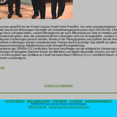
schutz genieÃŸt bei der Fendt Caravan GmbH hohe PrioritÃ¤t. Um seine umweltorientierten
 der bayrische Wohnwagen-Hersteller ein Umweltmanagementsystem nach DIN EN ISO 1400
tige Norm soll dabei helfen, sowohl Ã¶kologische als auch Ã¶konomische Ziele im Hinblick au
l Gewissheit geben, dass die umweltorientierten Leistungen nicht nur im Augenblick, sondern s
litischen Forderungen gerecht werden. Bereits in der Planungsphase und spÃ¤ter bei der Rea
tÃ¤tte in Mertingen wurden umweltrelevante Themen berÃ¼cksichtigt. Das betrifft vor allem
wasserentsorgung, Abfalltrennung sowie EnergierÃ¼ckgewinnung.
sverfahren der DEKRA-ITS Certification Services bestÃ¤tigte nun die erfolgreiche Umsetzung 
Gestern Ã¼bergaben Manfred Scholz (im Bild links) und Martin Muschiolik (rechts) von der
in DÃ¼sseldorf das Zertifikat an Fendt-Vorstand Klaus FÃ¶rtsch (2.v.l.) und Alfred Rauch, 
ent zustÃ¤ndig ist.
n.de
[zurück zur Startseite]
[STARTSEITE]
[NACHRICHTEN]
[TERMINE]
[FORUM]
[ANZEIGENMARKT]
©2000-2018 maxxweb.de Internet-Dienstleistungen
[IMPRESSUM]
[DATENSCHUTZERKLÄRUNG]