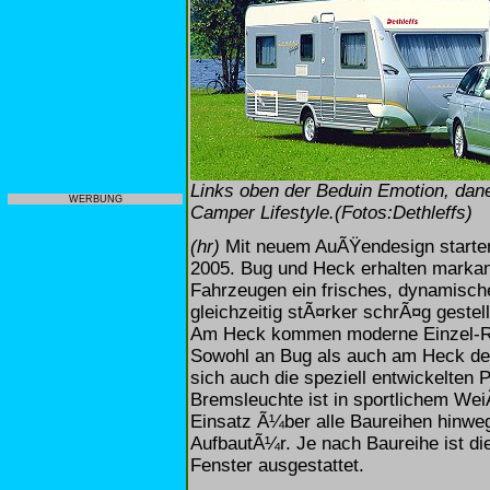
Links oben der Beduin Emotion, dane
WERBUNG
Camper Lifestyle.(Fotos:Dethleffs)
(hr)
Mit neuem AuÃŸendesign starten 
2005. Bug und Heck erhalten markant
Fahrzeugen ein frisches, dynamisch
gleichzeitig stÃ¤rker schrÃ¤g gestel
Am Heck kommen moderne Einzel-Ru
Sowohl an Bug als auch am Heck deut
sich auch die speziell entwickelten 
Bremsleuchte ist in sportlichem Wei
Einsatz Ã¼ber alle Baureihen hinweg
AufbautÃ¼r. Je nach Baureihe ist di
Fenster ausgestattet.