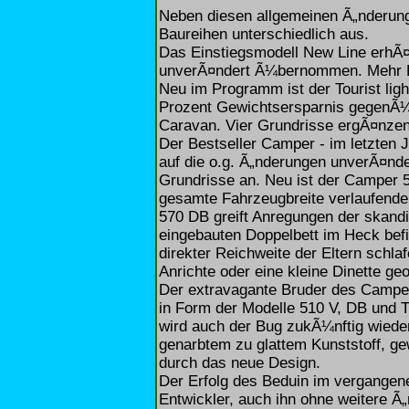
Neben diesen allgemeinen Ã„nderunge
Baureihen unterschiedlich aus.
Das Einstiegsmodell New Line erhÃ¤
unverÃ¤ndert Ã¼bernommen. Mehr R
Neu im Programm ist der Tourist ligh
Prozent Gewichtsersparnis gegenÃ¼
Caravan. Vier Grundrisse ergÃ¤nzen
Der Bestseller Camper - im letzten 
auf die o.g. Ã„nderungen unverÃ¤nde
Grundrisse an. Neu ist der Camper 5
gesamte Fahrzeugbreite verlaufend
570 DB greift Anregungen der skand
eingebauten Doppelbett im Heck befin
direkter Reichweite der Eltern schla
Anrichte oder eine kleine Dinette ge
Der extravagante Bruder des Campe
in Form der Modelle 510 V, DB und
wird auch der Bug zukÃ¼nftig wieder
genarbtem zu glattem Kunststoff, g
durch das neue Design.
Der Erfolg des Beduin im vergangenen
Entwickler, auch ihn ohne weitere Ã