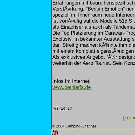
Erfahrungen mit baureihenspezifisch
VerstÃ¤rkung. "Beduin Emotion" nennt
speziell im Innenraum neue Interieu
ist vorlÃ¤ufig auf die Modelle 515 
als Einachser als auch als Tandemac
Die Top Platzierung im Caravan-Pro
Exclusiv. In bekannter Ausstattung s
dar. Streitig machen kÃ¶nnte ihm di
mit einem komplett eigenstÃ¤ndigen
Als exklusives Angebot fÃ¼r designor
weiterhin der Aero Tourist. Sein Kon
Infos im Internet:
www.dethleffs.de
26.08.04
[zurü
© 2004 Camping-Channel