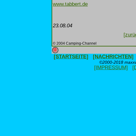
www.tabbert.de
23.08.04
[zurü
© 2004 Camping-Channel
[STARTSEITE]
[NACHRICHTEN]
©2000-2018 maxxwe
[IMPRESSUM]
[