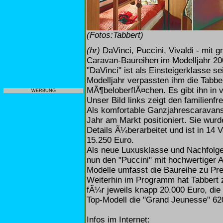
(Fotos:Tabbert)
(hr)
DaVinci, Puccini, Vivaldi - mi
Caravan-Baureihen im Modelljahr 20
"DaVinci" ist als Einsteigerklasse s
Modelljahr verpassten ihm die Tabbe
MÃ¶beloberflÃ¤chen. Es gibt ihn in 
WERBUNG
Unser Bild links zeigt den familienf
Als komfortable Ganzjahrescaravans 
Jahr am Markt positioniert. Sie wur
Details Ã¼berarbeitet und ist in 14 V
15.250 Euro.
Als neue Luxusklasse und Nachfolge
nun den "Puccini" mit hochwertiger A
Modelle umfasst die Baureihe zu Pre
Weiterhin im Programm hat Tabbert 
fÃ¼r jeweils knapp 20.000 Euro, die
Top-Modell die "Grand Jeunesse" 62
Infos im Internet: